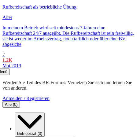
Rufbereitschaft als betriebliche Übung
Älter
In meinem Betrieb wird seit mindestens 7 Jahren eine
Rufbereitschaft 24/7 ausgeübt. Die Rufbereitschaft ist rein freiwillig,
sie ist weder im Arbeitsvertrag, noch tariflich oder über eine BV
abgesiche
7
1.2K
Mai 2019
enü
Werden Sie Teil des BR-Forums. Vernetzen Sie sich und lernen Sie
von anderen.
Anmelden / Registrieren
Alle
(
0
)
Betriebsrat
(
0
)