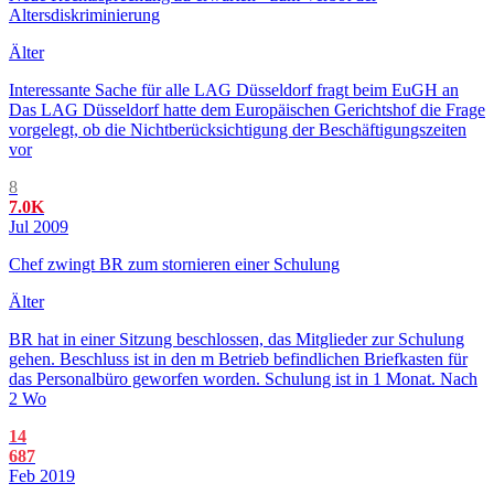
Altersdiskriminierung
Älter
Interessante Sache für alle LAG Düsseldorf fragt beim EuGH an
Das LAG Düsseldorf hatte dem Europäischen Gerichtshof die Frage
vorgelegt, ob die Nichtberücksichtigung der Beschäftigungszeiten
vor
8
7.0K
Jul 2009
Chef zwingt BR zum stornieren einer Schulung
Älter
BR hat in einer Sitzung beschlossen, das Mitglieder zur Schulung
gehen. Beschluss ist in den m Betrieb befindlichen Briefkasten für
das Personalbüro geworfen worden. Schulung ist in 1 Monat. Nach
2 Wo
14
687
Feb 2019