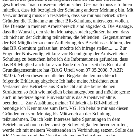
geschrieben: "nach unserem telefonischen Gespräch muss ich Ihnen
mitteilen, dass ich bezüglich der Schulung anderer Meinung bin. Mit
Verwunderung muss ich feststellen, dass sie mir aus betrieblichen
Gründen die Teilnahme an einer BR-Schulung untersagen wollen.
Die Dienste in meinem Arbeitsbereich sind abgedeckt. Die Aussage,
dass ihr Wunsch, den sie im Monatsgespräch geäußert haben, dass
ich nicht an der Schulung teilnehme, die fehlenden "Gegenstimmen"
der BR Mitglieder zu einer Aufhebung des Beschlusses führen, den
das BR Gremium gefasst hat, möchte ich infrage stellen.... ... Zur
Frage der Notwendigkeit kurz vor Beendigung der Amtszeit eine
Schulung zu besuchen habe ich die Informationen gefunden, dass
das BR Mitglied auch kurz vor Ende der Amtszeit das Recht auf
Grundlagenseminare hat (BAG Urteil vom 07.05.2008, 7 AZR
90/07). Neben diesen rechtlichen Begebenheiten möchte ich
folgende Erklärung abgeben: Ich habe meine Absichten zum
Verlassen des Betriebes aus Rücksicht auf die betrieblichen
Strukturen so früh wie möglich bekanntgegeben und möchte gerne
auch in beiderseitigem Einverständnis das Arbeitsverhältnis
beenden. ... Zur Ausübung meiner Tätigkeit als BR-Mitglied
benötige ich Kenntnisse zum Betr. VG. Ich behalte mir aus diesen
Gründen vor von Montag bis Mittwoch an der Schulung
teilzunehmen. Da ich kein Interesse habe Spannungen in dem
Betrieb aufzubauen oder sonstige Schwierigkeiten hervorzurufen,
werde ich mit meinem Vorsitzenden in Verbindung setzen. Sollte das
BR-Gremium und der Vorsitzende meine Teilnahme an der