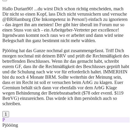
Hallo Durian90! ...du wirst Dich schon richtig entscheiden, mach
Dir nicht so einen Kopf, lass Dich nicht verunsichern und versuche
@BRHamburg (Die Inkompetenz in Person!) einfach zu ignorieren
- das ärgert ihn am meisten! Der gibt hier überall im Forum nur so
einen Stuss von sich - ein Arbeitgeber-Vertreter per excellence!
Irgendwann kommt noch raus wo er arbeitet und dann wird seine
Belegschaft ihn ganz bestimmt nicht mehr wählen.
Pjöööng hat das Ganze nochmal gut zusammengefasst. Triff Dich
morgen nochmal mit deinem BRV und prüft die Rechtmäßigkeit des
betreffenden Beschlusses. Wenn ihr das gemacht habt, schreibt
eurem GF, dass ihr die Rechtmäßigkeit des Beschlusses geprüft habt
und die Schulung nach wie vor für erforderlich haltet. IMMERHIN
bist du noch 4 Monate BRM. Sollte weiterhin der Meinung sein,
dass er im Recht ist soll er versuchen beim ArbG zu klagen. Euer
Gremium behält sich dann vor ebenfalls vor dem ArbG Klage
wegen Behinderung der Betriebsratsarbeit ($78 oder eventl. $119
BetrVG) einzureichen. Das würde ich ihm persönlich auch so
schreiben.
1
P
Pjöööng