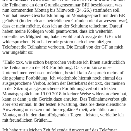
die Teilnahme an dem Grundlagenseminar BRI beschlossen, was
nun kommenden Montag bis Mittwoch (24.-26.) stattfinden soll.
Nun hat unsere Geschäftsführung im Monatsgespräch mit dem BR
geäußert (in der ich aus betrieblichen Gründen nicht anwesend war),
dass er nicht möchte, dass ich an der Schulung teilnehme. Darauf
haben meine Kollegen wohl geantwortet, dass ich weiterhin
ordentliches Mitglied bin, haben wohl laut Aussage der GF nicht
widersprochen. Nun hat er mir gestern nach einem hitzigen
Telefonat die Teilnahme verboten. Die Email von der GF an mich
war ungefähr so:
"Hallo xxx, wie schon besprochen verbiete ich Ihnen ausdrücklich
die Teilnahme an der BR-Fortbildung. Da sie in kürze unser
Unternehmen verlassen möchten, besteht kein Anspruch mehr auf
die geplante Fortbildung. Ich wiederhole hiermit noch einmal das
ausgesprochene Verbot, sofern der Betriebsrat der xxx, der meinen
in der Sitzung ausgesprochenen Fortbildungsverbot im letzten
Monatsgespräch am 19.09.2018 in keiner Weise widersprochen hat,
kann er dann ja ein Gericht dazu anrufen. Das Teilnahmeverbot gilt
aber erst einmal. In der festen Erwartung, dass Sie diese dienstliche
Anweisung umsetzen und ihre reguläre Arbeit, wie üblich am
Montag und in den darauffolgenden Tagen... leisten, verbleibe ich
mit freundlichen Grüßen....."
Ich habe zur gleichen Zeit folgende Antwort auf das Telefonat