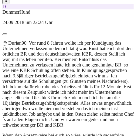
0
D
DummerHund
24.09.2018 um 22:24 Uhr
@ Durian90. Vor rund 8 Jahren wollte ich per Kündigung das
Unternehmen verlassen in dem ich tätig war. Einst hatte ich dort den
örtlichen BR und den deutschlandweiten KBR, dessen Stelli ich
war, mit ins leben berufen. Bei meinem Entschluss das
Unternehmen zu verlassen hatte ich noch eine genehmigte BR, so
wie eine KBR Schulung offen stehen. In Kündigungsgesprächen
nach 9,5jähriger Betriebszugehörigkeit einigten wir uns. Ich
verzichtete auf die Schulungen (zu Gunsten meines Nachrückers).
Ich bekam dafür ein ruhendes Arbeitsverhältnis für 12 Monate. Erst
nach diesem Zeitpunkt würde ich nicht mehr im Unternehmen
angestellt sein. Dies hieß für mich zudem noch ich bekam die
10jährige Betriebszugehörigkeitsprämie. Alles etwas ungewöhnlich,
aber irgendwo wollte niemand verstehen das ich meinen fast
unkündbaren Job aufgebe und in den Osten ziehe; selbst meine Chef
´s auf allen Etagen nicht. Und wir waren ein geiler und auch
teilweise strenger BR und KBR.
Wenn den Ansatzweise bei euch so wäre, würde ich sagenfolge