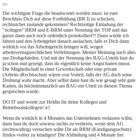
Die wichtigste Frage die beantwortet werden muss: ist euer
Beschluss Dich auf diese Fortbildung (BR I) zu schicken,
rechtssicher zustande gekommen? Rechtzeitige Einladung der
"richtigen" BRM und E-BRM unter Nennung der TOP und das
ganze dann auch noch ordentlich protokolliert?! Dann würde ich
fahren und den Arbeitgeber danach auslachen, falls er Dich dann
wirklich vor das Arbeitsgericht bringen will, wegen
arbeitsvertragsrechtlichen Verfehlungen. Meiner Meinung nach alles
nur Drohgebärden. Und mit der Nennung des BAG-Urteils hast du
ja schon mal gezeigt, dass du eigentlich keine Angst hanen musst.
Die Mitgliedschaft in einer Gewerkschaft oder eine private
(Arbeits-)Rechtsschutz wären von Vorteil, falls der AG doch seine
Drohung wahr macht. Aber selbst dann hast du wie gesagt sehr gute
Karten, da höchstinstanzlich am BAG ein Urteil zu diesem Thema
gesprochen wurde.
DO IT und werde zur Heldin für deine Kollegen und
Betriebsratskollegen! ✊?
Wenn du wirklich in 4 Monaten das Unternehmen verlassen willst,
dann hast du doch sowieso nichts zu verlieren, wenn dein AG
(rechtswidirig) versuchen sollte Dir als BRM (Kündigungsschutz)
fristlos vorher zu kündigen! Die Abfindung und 4 Monate frei