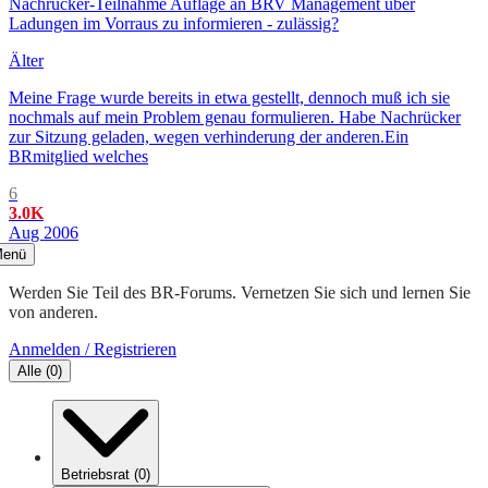
Nachrücker-Teilnahme Auflage an BRV Management über
Ladungen im Vorraus zu informieren - zulässig?
Älter
Meine Frage wurde bereits in etwa gestellt, dennoch muß ich sie
nochmals auf mein Problem genau formulieren. Habe Nachrücker
zur Sitzung geladen, wegen verhinderung der anderen.Ein
BRmitglied welches
6
3.0K
Aug 2006
enü
Werden Sie Teil des BR-Forums. Vernetzen Sie sich und lernen Sie
von anderen.
Anmelden / Registrieren
Alle
(
0
)
Betriebsrat
(
0
)