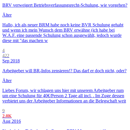
BRV verweigert Betriebsverfassungsrecht-Schulung, wie vorgehen?
Älter
Hallo, ich als neuer BRM habe noch keine BVR Schulung gehabt
und wenn ich mein Wunsch dem BRV erwähne (ich habe bei
W.A.F. eine passende Schulung schon ausgewählt, jedoch wurde
diese mit "das machen w
4
422
Sep 2018
Arbeitgeber will BR-Infos zensieren!? Das darf er doch nicht, oder?
Älter
Liebes Forum, wir schlagen uns hier mit unserem Arbeitgeber rum
um eine Schulung für 40€/Person 2 Tage all incl. . Im Zuge dessen
verbietet uns der Arbeitgeber Informationen an die Belegschaft weit
9
2.0K
Aug 2016