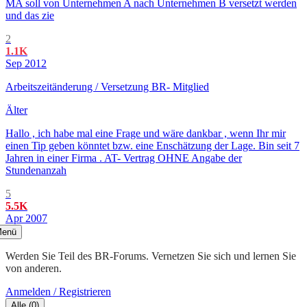
MA soll von Unternehmen A nach Unternehmen B versetzt werden
und das zie
2
1.1K
Sep 2012
Arbeitszeitänderung / Versetzung BR- Mitglied
Älter
Hallo , ich habe mal eine Frage und wäre dankbar , wenn Ihr mir
einen Tip geben könntet bzw. eine Enschätzung der Lage. Bin seit 7
Jahren in einer Firma . AT- Vertrag OHNE Angabe der
Stundenanzah
5
5.5K
Apr 2007
enü
Werden Sie Teil des BR-Forums. Vernetzen Sie sich und lernen Sie
von anderen.
Anmelden / Registrieren
Alle
(
0
)