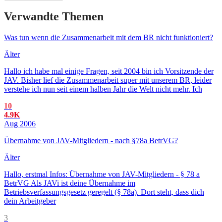
Verwandte Themen
Was tun wenn die Zusammenarbeit mit dem BR nicht funktioniert?
Älter
Hallo ich habe mal einige Fragen, seit 2004 bin ich Vorsitzende der
JAV. Bisher lief die Zusammenarbeit super mit unserem BR, leider
verstehe ich nun seit einem halben Jahr die Welt nicht mehr. Ich
10
4.9K
Aug 2006
Übernahme von JAV-Mitgliedern - nach §78a BetrVG?
Älter
Hallo, erstmal Infos: Übernahme von JAV-Mitgliedern - § 78 a
BetrVG Als JAVi ist deine Übernahme im
Betriebsverfassungsgesetz geregelt (§ 78a). Dort steht, dass dich
dein Arbeitgeber
3