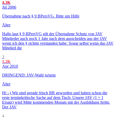
4.3K
Jul 2006
Übernahme nach § 9 BPersVG. Bitte um Hilfe
Älter
Hallo laut § 9 BPersVG gilt der Übernahme Schutz von JAV
Mitglieder auch noch 1 Jahr nach dem ausscheiden aus der JAV
wenn ich den § richtig verstanden habe. Sogar selbst wenn das JAV
Mitglied die
3
1.2K
Apr 2010
DRINGEND: JAV-Wahl ja/nein
Älter
Hi :-) Wir sind gerade frisch BR geworden und haben schon die
erste terminkritische Sache auf dem Tisch: Unsere JAV (1 + 1
Ersatz) wird Mitte kommenden Monats mit der Ausbildung fertig.
Der JAV
4