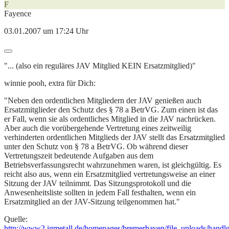
F
Fayence
03.01.2007 um 17:24 Uhr
"... (also ein reguläres JAV Mitglied KEIN Ersatzmitglied)"
winnie pooh, extra für Dich:
"Neben den ordentlichen Mitgliedern der JAV genießen auch
Ersatzmitglieder den Schutz des § 78 a BetrVG. Zum einen ist das
er Fall, wenn sie als ordentliches Mitglied in die JAV nachrücken.
Aber auch die vorübergehende Vertretung eines zeitweilig
verhinderten ordentlichen Mitglieds der JAV stellt das Ersatzmitglied
unter den Schutz von § 78 a BetrVG. Ob während dieser
Vertretungszeit bedeutende Aufgaben aus dem
Betriebsverfassungsrecht wahrzunehmen waren, ist gleichgültig. Es
reicht also aus, wenn ein Ersatzmitglied vertretungsweise an einer
Sitzung der JAV teilnimmt. Das Sitzungsprotokoll und die
Anwesenheitsliste sollten in jedem Fall festhalten, wenn ein
Ersatzmitglied an der JAV-Sitzung teilgenommen hat."
Quelle:
http://www2.igmetall.de/homepages/bremerhaven/file_uploads/handl