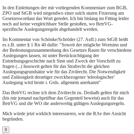
In den Einleitungen der mir vorliegenden Kommentare zum BGB,
ZPO und StGB wird nirgendwo einer solch sturen Fixierung am
Gesetzeswortlaut das Wort geredet. Ich bin bislang im Fitting leider
noch auf keine vergleichbare Stelle gestoßen, wo BetrVG-
spezifische Auslegungsregeln abgehandelt werden.
Im Kommentar von Schönke/Schröder (27. Aufl.) zum StGB heißt
es z.B. unter § 1 Rn 40 dafür: "Soweit der mögliche Wortsinn und
der Bedeutungszusammenhang des Gesetzes Raum für verschiedene
Auslegungen lassen, ist unter Berücksichtigung der
Entstehungsgeschichte nach Sinn und Zweck der Vorschrift zu
fragen (...) Insoweit gelten für das Strafrecht die gleichen
Auslegungsgrundsätze wie für das Zivilrecht. Die Notwendigkeit
und Zulässigkeit derartiger zweckbezogener 'teleologischer'
Auslegung wird heute i. Grds. allgemein anerkannt"
Das BetrVG rechne ich dem Zivilrecht zu. Deshalb gelten für mich
(bis mir jemand nachprüfbar das Gegenteil beweist) auch für das
BetrVG und die WO die anderweitig gültigen Auslegungsregeln.
Mich würde jetzt wirklich interessieren, wie die RAe ihre Ansicht
begründen.
0