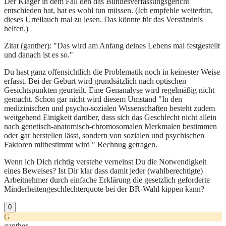
Der Kläger in dem Fall den das Bundesverfassungsgericht
entschieden hat, hat es wohl tun müssen. (Ich empfehle weiterhin,
dieses Urteilauch mal zu lesen. Das könnte für das Verständnis
helfen.)
Zitat (ganther): "Das wird am Anfang deines Lebens mal festgestellt
und danach ist es so."
Du hast ganz offensichtlich die Problematik noch in keinester Weise
erfasst. Bei der Geburt wird grundsätzlich nach optischen
Gesichtspunkten geurteilt. Eine Genanalyse wird regelmäßig nicht
gemacht. Schon gar nicht wird diesem Umstand "In den
medizinischen und psycho-sozialen Wissenschaften besteht zudem
weitgehend Einigkeit darüber, dass sich das Geschlecht nicht allein
nach genetisch-anatomisch-chromosomalen Merkmalen bestimmen
oder gar herstellen lässt, sondern von sozialen und psychischen
Faktoren mitbestimmt wird " Rechnug getragen.
Wenn ich Dich richtig verstehe verneinst Du die Notwendigkeit
eines Beweises? Ist Dir klar dass damit jeder (wahlberechtigte)
Arbeitnehmer durch einfache Erklärung die gesetzlich geforderte
Minderheitengeschlechterquote bei der BR-Wahl kippen kann?
0
G
ganther