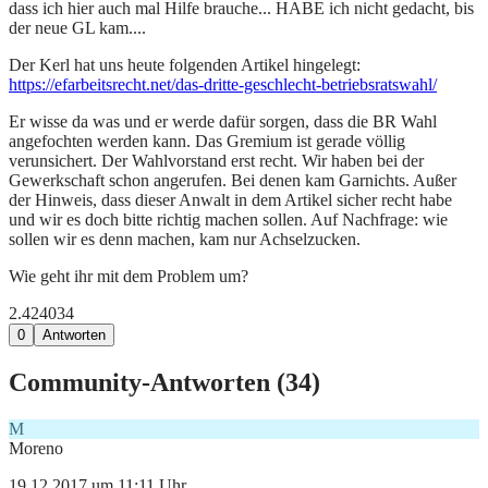
dass ich hier auch mal Hilfe brauche... HABE ich nicht gedacht, bis
der neue GL kam....
Der Kerl hat uns heute folgenden Artikel hingelegt:
https://efarbeitsrecht.net/das-dritte-geschlecht-betriebsratswahl/
Er wisse da was und er werde dafür sorgen, dass die BR Wahl
angefochten werden kann. Das Gremium ist gerade völlig
verunsichert. Der Wahlvorstand erst recht. Wir haben bei der
Gewerkschaft schon angerufen. Bei denen kam Garnichts. Außer
der Hinweis, dass dieser Anwalt in dem Artikel sicher recht habe
und wir es doch bitte richtig machen sollen. Auf Nachfrage: wie
sollen wir es denn machen, kam nur Achselzucken.
Wie geht ihr mit dem Problem um?
2.424
0
34
0
Antworten
Community-Antworten (
34
)
M
Moreno
19.12.2017 um 11:11 Uhr