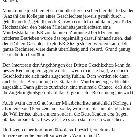
können.
Man könnte jetzt theoretisch für alle drei Geschlechter die Teilzahlen
(Anzahl der Kollegen eines Geschlechtes jeweils geteilt durch 1,
geteilt durch 2, geteilt durch 3, usw.) ermitteln und dann gemäß der
Höchstzahlen den beiden Minderheitsgeschlechtern eine
Mindeststärke im BR zuerkennen. Zumindest bei kleinen und
mittleren Betrieben würde das regelmäßig darauf hinauslaufen, daß
dem Dritten Geschlecht kein BR-Sitz gesichert werden kann. Die
ganze Rechnerei wäre damit überflüssig und absurd. Grund genug,
sie nicht durchzuführen.
Den Interessen der Angehörigen des Dritten Geschlechtes kann da
besser Rechnung getragen werden, wenn man sie fragt, welchem
Geschlecht sie sich mehr zugehörig fühlen. Dem werden sie dann
auch bei der Berechnung der Stärke des Minderheitengeschlechtes
zugezählt. Dann gibt es zumindest eine minimale Chance, daß sich
ihr Zugehörigkeitsgefühl auf das Ergebnis der Berechnung auswirkt.
Auch wenn der AG auf seiner Mitarbeiterliste tatsächlich Kollegen
als intersexuell kennzeichnen sollte, würde ich das nicht einfach in
die Wählerliste übernehmen sondern die Betreffenden erst fragen,
ob das für sie ok ist bzw. wie sie es sich statt dessen wünschen.
Und wenn einer kompromißlos darauf besteht, rundum als
Intersexueller behandelt zu werden: Warum nicht?!