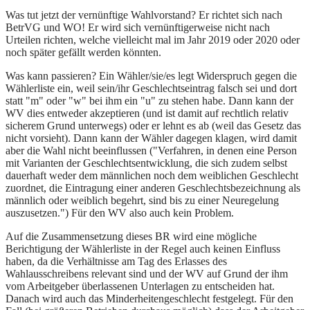
Was tut jetzt der vernünftige Wahlvorstand? Er richtet sich nach
BetrVG und WO! Er wird sich vernünftigerweise nicht nach
Urteilen richten, welche vielleicht mal im Jahr 2019 oder 2020 oder
noch später gefällt werden könnten.
Was kann passieren? Ein Wähler/sie/es legt Widerspruch gegen die
Wählerliste ein, weil sein/ihr Geschlechtseintrag falsch sei und dort
statt "m" oder "w" bei ihm ein "u" zu stehen habe. Dann kann der
WV dies entweder akzeptieren (und ist damit auf rechtlich relativ
sicherem Grund unterwegs) oder er lehnt es ab (weil das Gesetz das
nicht vorsieht). Dann kann der Wähler dagegen klagen, wird damit
aber die Wahl nicht beeinflussen ("Verfahren, in denen eine Person
mit Varianten der Geschlechtsentwicklung, die sich zudem selbst
dauerhaft weder dem männlichen noch dem weiblichen Geschlecht
zuordnet, die Eintragung einer anderen Geschlechtsbezeichnung als
männlich oder weiblich begehrt, sind bis zu einer Neuregelung
auszusetzen.") Für den WV also auch kein Problem.
Auf die Zusammensetzung dieses BR wird eine mögliche
Berichtigung der Wählerliste in der Regel auch keinen Einfluss
haben, da die Verhältnisse am Tag des Erlasses des
Wahlausschreibens relevant sind und der WV auf Grund der ihm
vom Arbeitgeber überlassenen Unterlagen zu entscheiden hat.
Danach wird auch das Minderheitengeschlecht festgelegt. Für den