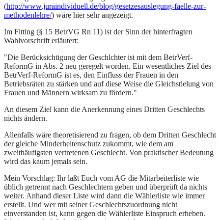
(
http://www.juraindividuell.de/blog/gesetzesauslegung-faelle-zur-
methodenlehre/
) wäre hier sehr angezeigt.
Im Fitting (§ 15 BetrVG Rn 11) ist der Sinn der hinterfragten
Wahlvorschrift erläutert:
"Die Berücksichtigung der Geschlchter ist mit dem BetrVerf-
ReformG in Abs. 2 neu geregelt worden. Ein wesentliches Ziel des
BetrVerf-ReformG ist es, den Einfluss der Frauen in den
Betriebsräten zu stärken und auf diese Weise die Gleichstlelung von
Frauen und Männern wirksam zu fördern."
An diesem Ziel kann die Anerkennung eines Dritten Geschlechts
nichts ändern.
Allenfalls wäre theoretisierend zu fragen, ob dem Dritten Geschlecht
der gleiche Minderheitenschutz zukommt, wie dem am
zweithäufigsten vertretenen Geschlecht. Von praktischer Bedeutung
wird das kaum jemals sein.
Mein Vorschlag: Ihr laßt Euch vom AG die Mitarbeiterliste wie
üblich getrennt nach Geschlechtern geben und überprüft da nichts
weiter. Anhand dieser Liste wird dann die Wählerliste wie immer
erstellt. Und wer mit seiner Geschlechtszuordnung nicht
einverstanden ist, kann gegen die Wählerliste Einspruch erheben.