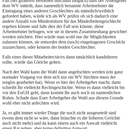
Fall (bei größeren Betrieben durchaus möglich) dass der Arbeitgeber
dem WV mitteilt, dass namentlich benannte Arbeitnehmer die
Eintragung eines anderen Geschlechtes als männlich/weiblich
gefordert haben, würde ich als WV prüfen ob sich dadurch eine
andere Anzahl von Mindestsitzen für das Minderheitengeschlecht
ergeben könnte und falls dies der Fall sein könnte, diese
Arbeitnehmer befragen, wie sie in diesem Zusammenhang gewichtet
werden möchten. Hier würde man wohl nur die Möglichkeiten
zulassen können, sie entweder dem (noch) eingetragenen Geschlcht
zuzurechnen, oder keinem der beiden Geschlechter.
Falls einer dieser Mitarbeiter/sie/es dann tatsächlich kandidieren
sollte, würde das Gleiche gelten.
Nach der Wahl kann die Wahl dann angefochten werden (ein ganz
normaler Vorgang vor dem sich nur ein WV fürchten muss der
sorglos gearbeitet hat). Wenn es hier der Arbeitgeber macht, dann
schreibt Ihr vielleicht Rechtsgeschichte. Wenn es dann vielleicht bis
vor den EuGH geht, dann kommt Ihr auch noch zu namentlichen
Ruhm. Schade dass Euer Arbeitgeber die Wahl aus diesem Grunde
wohl eher nicht anfechten wird.
Ja, es gibt immer wieder Dinge die noch nicht ausgeurteilt sind
(wenn dem nicht so wäre, dann bräuchte es die höheren Gerichte
auch nicht mehr) und da kann einem auch ein Anwalt vielleicht
einen Rat geben, aber keine definitive Antwort.