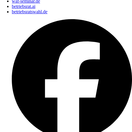
waf-seminar.de
betriebsrat.ai
betriebsratswahl.de