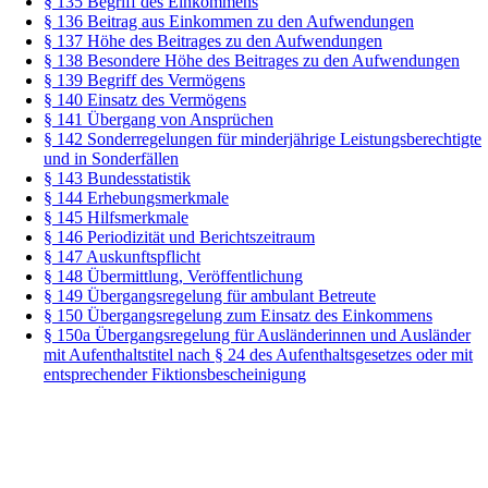
§ 135 Begriff des Einkommens
§ 136 Beitrag aus Einkommen zu den Aufwendungen
§ 137 Höhe des Beitrages zu den Aufwendungen
§ 138 Besondere Höhe des Beitrages zu den Aufwendungen
§ 139 Begriff des Vermögens
§ 140 Einsatz des Vermögens
§ 141 Übergang von Ansprüchen
§ 142 Sonderregelungen für minderjährige Leistungsberechtigte
und in Sonderfällen
§ 143 Bundesstatistik
§ 144 Erhebungsmerkmale
§ 145 Hilfsmerkmale
§ 146 Periodizität und Berichtszeitraum
§ 147 Auskunftspflicht
§ 148 Übermittlung, Veröffentlichung
§ 149 Übergangsregelung für ambulant Betreute
§ 150 Übergangsregelung zum Einsatz des Einkommens
§ 150a Übergangsregelung für Ausländerinnen und Ausländer
mit Aufenthaltstitel nach § 24 des Aufenthaltsgesetzes oder mit
entsprechender Fiktionsbescheinigung