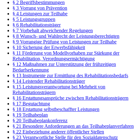
§ 2 Begriffsbestimmungen
§ 3 Vorrang von Prävention
§ 4 Leistungen zur Teilhabe
§ 5 Leistungsgruppen
§ 6 Rehabilitationsträger
§ 7 Vorbehalt abweichender Regelungen
§ 8 Wunsch- und Wahlrecht der Leistungsberechtigten
§ 9 Vorrangige Prüfung von Leistungen zur Teilhabe
§ 10 Sicherung der Erwerbsfähigkeit
§ 11 Förderung von Modellvorhaben zur Stärkung der
Rehabilitation, Verordnungsermächtigung
§ 12 Maßnahmen zur Unterstützung der frühzeitigen
Bedarfserkennung
§ 13 Instrumente zur Ermittlung des Rehabilitationsbedarfs
§ 14 Leistender Rehabilitationsträger
§ 15 Leistungsverantwortung bei Mehrheit von
Rehabilitationsträgern
§ 16 Erstattungsansprüche zwischen Rehabilitationsträgern
§ 17 Begutachtung
§ 18 Erstattung selbstbeschaffter Leistungen
§ 19 Teilhabeplan
§ 20 Teilhabeplankonferenz
§ 21 Besondere Anforderungen an das Teilhabeplanverfahren
§ 22 Einbeziehung anderer öffentlicher Stellen
§ 23 Verantwortliche Stelle für den Sozialdatenschutz