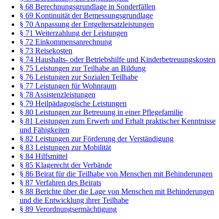
§ 68 Berechnungsgrundlage in Sonderfällen
§ 69 Kontinuität der Bemessungsgrundlage
§ 70 Anpassung der Entgeltersatzleistungen
§ 71 Weiterzahlung der Leistungen
§ 72 Einkommensanrechnung
§ 73 Reisekosten
§ 74 Haushalts- oder Betriebshilfe und Kinderbetreuungskosten
§ 75 Leistungen zur Teilhabe an Bildung
§ 76 Leistungen zur Sozialen Teilhabe
§ 77 Leistungen für Wohnraum
§ 78 Assistenzleistungen
§ 79 Heilpädagogische Leistungen
§ 80 Leistungen zur Betreuung in einer Pflegefamilie
§ 81 Leistungen zum Erwerb und Erhalt praktischer Kenntnisse
und Fähigkeiten
§ 82 Leistungen zur Förderung der Verständigung
§ 83 Leistungen zur Mobilität
§ 84 Hilfsmittel
§ 85 Klagerecht der Verbände
§ 86 Beirat für die Teilhabe von Menschen mit Behinderungen
§ 87 Verfahren des Beirats
§ 88 Berichte über die Lage von Menschen mit Behinderungen
und die Entwicklung ihrer Teilhabe
§ 89 Verordnungsermächtigung