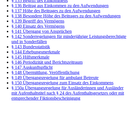
§ 135 Begriff des Einkommens
§ 136 Beitrag aus Einkommen zu den Aufwendungen
§ 137 Höhe des Beitrages zu den Aufwendungen
§ 138 Besondere Höhe des Beitrages zu den Aufwendungen
§ 139 Begriff des Vermögens
§ 140 Einsatz des Vermögens
§ 141 Übergang von Ansprüchen
§ 142 Sonderregelungen für minderjährige Leistungsberechtigte
und in Sonderfällen
§ 143 Bundesstatistik
§ 144 Erhebungsmerkmale
§ 145 Hilfsmerkmale
§ 146 Periodizität und Berichtszeitraum
§ 147 Auskunftspflicht
§ 148 Übermittlung, Veröffentlichung
§ 149 Übergangsregelung für ambulant Betreute
§ 150 Übergangsregelung zum Einsatz des Einkommens
§ 150a Übergangsregelung für Ausländerinnen und Ausländer
mit Aufenthaltstitel nach § 24 des Aufenthaltsgesetzes oder mit
entsprechender Fiktionsbescheinigung