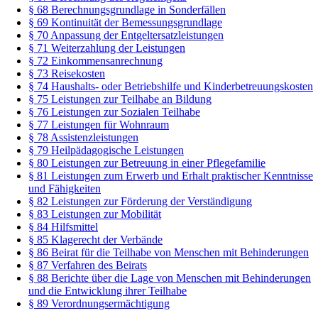
§ 68 Berechnungsgrundlage in Sonderfällen
§ 69 Kontinuität der Bemessungsgrundlage
§ 70 Anpassung der Entgeltersatzleistungen
§ 71 Weiterzahlung der Leistungen
§ 72 Einkommensanrechnung
§ 73 Reisekosten
§ 74 Haushalts- oder Betriebshilfe und Kinderbetreuungskosten
§ 75 Leistungen zur Teilhabe an Bildung
§ 76 Leistungen zur Sozialen Teilhabe
§ 77 Leistungen für Wohnraum
§ 78 Assistenzleistungen
§ 79 Heilpädagogische Leistungen
§ 80 Leistungen zur Betreuung in einer Pflegefamilie
§ 81 Leistungen zum Erwerb und Erhalt praktischer Kenntnisse
und Fähigkeiten
§ 82 Leistungen zur Förderung der Verständigung
§ 83 Leistungen zur Mobilität
§ 84 Hilfsmittel
§ 85 Klagerecht der Verbände
§ 86 Beirat für die Teilhabe von Menschen mit Behinderungen
§ 87 Verfahren des Beirats
§ 88 Berichte über die Lage von Menschen mit Behinderungen
und die Entwicklung ihrer Teilhabe
§ 89 Verordnungsermächtigung