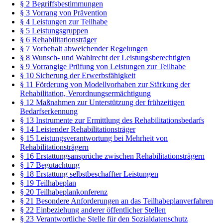
§ 2 Begriffsbestimmungen
§ 3 Vorrang von Prävention
§ 4 Leistungen zur Teilhabe
§ 5 Leistungsgruppen
§ 6 Rehabilitationsträger
§ 7 Vorbehalt abweichender Regelungen
§ 8 Wunsch- und Wahlrecht der Leistungsberechtigten
§ 9 Vorrangige Prüfung von Leistungen zur Teilhabe
§ 10 Sicherung der Erwerbsfähigkeit
§ 11 Förderung von Modellvorhaben zur Stärkung der
Rehabilitation, Verordnungsermächtigung
§ 12 Maßnahmen zur Unterstützung der frühzeitigen
Bedarfserkennung
§ 13 Instrumente zur Ermittlung des Rehabilitationsbedarfs
§ 14 Leistender Rehabilitationsträger
§ 15 Leistungsverantwortung bei Mehrheit von
Rehabilitationsträgern
§ 16 Erstattungsansprüche zwischen Rehabilitationsträgern
§ 17 Begutachtung
§ 18 Erstattung selbstbeschaffter Leistungen
§ 19 Teilhabeplan
§ 20 Teilhabeplankonferenz
§ 21 Besondere Anforderungen an das Teilhabeplanverfahren
§ 22 Einbeziehung anderer öffentlicher Stellen
§ 23 Verantwortliche Stelle für den Sozialdatenschutz