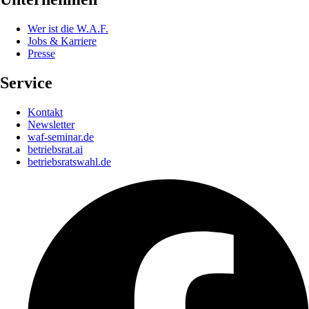
Wer ist die W.A.F.
Jobs & Karriere
Presse
Service
Kontakt
Newsletter
waf-seminar.de
betriebsrat.ai
betriebsratswahl.de