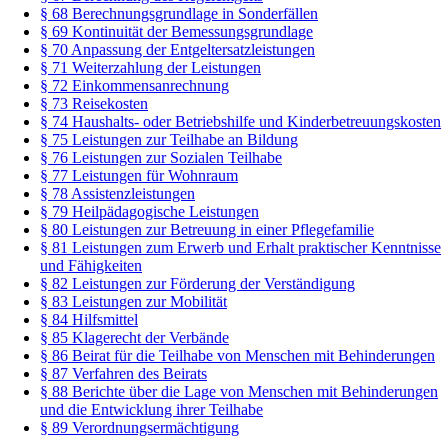
§ 68 Berechnungsgrundlage in Sonderfällen
§ 69 Kontinuität der Bemessungsgrundlage
§ 70 Anpassung der Entgeltersatzleistungen
§ 71 Weiterzahlung der Leistungen
§ 72 Einkommensanrechnung
§ 73 Reisekosten
§ 74 Haushalts- oder Betriebshilfe und Kinderbetreuungskosten
§ 75 Leistungen zur Teilhabe an Bildung
§ 76 Leistungen zur Sozialen Teilhabe
§ 77 Leistungen für Wohnraum
§ 78 Assistenzleistungen
§ 79 Heilpädagogische Leistungen
§ 80 Leistungen zur Betreuung in einer Pflegefamilie
§ 81 Leistungen zum Erwerb und Erhalt praktischer Kenntnisse
und Fähigkeiten
§ 82 Leistungen zur Förderung der Verständigung
§ 83 Leistungen zur Mobilität
§ 84 Hilfsmittel
§ 85 Klagerecht der Verbände
§ 86 Beirat für die Teilhabe von Menschen mit Behinderungen
§ 87 Verfahren des Beirats
§ 88 Berichte über die Lage von Menschen mit Behinderungen
und die Entwicklung ihrer Teilhabe
§ 89 Verordnungsermächtigung