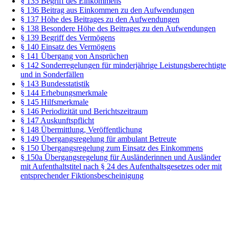
§ 135 Begriff des Einkommens
§ 136 Beitrag aus Einkommen zu den Aufwendungen
§ 137 Höhe des Beitrages zu den Aufwendungen
§ 138 Besondere Höhe des Beitrages zu den Aufwendungen
§ 139 Begriff des Vermögens
§ 140 Einsatz des Vermögens
§ 141 Übergang von Ansprüchen
§ 142 Sonderregelungen für minderjährige Leistungsberechtigte
und in Sonderfällen
§ 143 Bundesstatistik
§ 144 Erhebungsmerkmale
§ 145 Hilfsmerkmale
§ 146 Periodizität und Berichtszeitraum
§ 147 Auskunftspflicht
§ 148 Übermittlung, Veröffentlichung
§ 149 Übergangsregelung für ambulant Betreute
§ 150 Übergangsregelung zum Einsatz des Einkommens
§ 150a Übergangsregelung für Ausländerinnen und Ausländer
mit Aufenthaltstitel nach § 24 des Aufenthaltsgesetzes oder mit
entsprechender Fiktionsbescheinigung