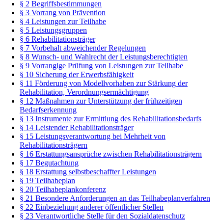
§ 2 Begriffsbestimmungen
§ 3 Vorrang von Prävention
§ 4 Leistungen zur Teilhabe
§ 5 Leistungsgruppen
§ 6 Rehabilitationsträger
§ 7 Vorbehalt abweichender Regelungen
§ 8 Wunsch- und Wahlrecht der Leistungsberechtigten
§ 9 Vorrangige Prüfung von Leistungen zur Teilhabe
§ 10 Sicherung der Erwerbsfähigkeit
§ 11 Förderung von Modellvorhaben zur Stärkung der
Rehabilitation, Verordnungsermächtigung
§ 12 Maßnahmen zur Unterstützung der frühzeitigen
Bedarfserkennung
§ 13 Instrumente zur Ermittlung des Rehabilitationsbedarfs
§ 14 Leistender Rehabilitationsträger
§ 15 Leistungsverantwortung bei Mehrheit von
Rehabilitationsträgern
§ 16 Erstattungsansprüche zwischen Rehabilitationsträgern
§ 17 Begutachtung
§ 18 Erstattung selbstbeschaffter Leistungen
§ 19 Teilhabeplan
§ 20 Teilhabeplankonferenz
§ 21 Besondere Anforderungen an das Teilhabeplanverfahren
§ 22 Einbeziehung anderer öffentlicher Stellen
§ 23 Verantwortliche Stelle für den Sozialdatenschutz