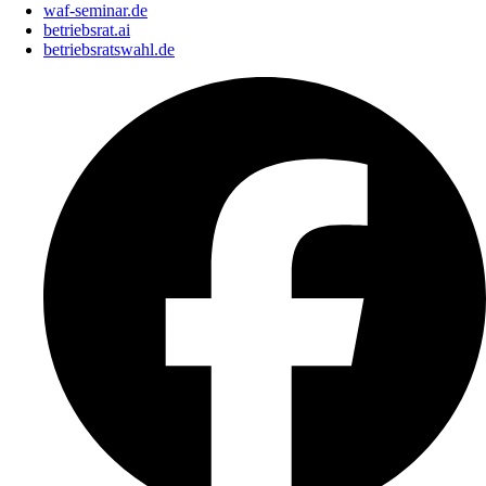
waf-seminar.de
betriebsrat.ai
betriebsratswahl.de