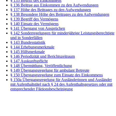
§ 135 Begriff des Einkommens
§ 136 Beitrag aus Einkommen zu den Aufwendungen
§ 137 Höhe des Beitrages zu den Aufwendungen
§ 138 Besondere Höhe des Beitrages zu den Aufwendungen
§ 139 Begriff des Vermögens
§ 140 Einsatz des Vermögens
§ 141 Übergang von Ansprüchen
§ 142 Sonderregelungen für minderjährige Leistungsberechtigte
und in Sonderfällen
§ 143 Bundesstatistik
§ 144 Erhebungsmerkmale
§ 145 Hilfsmerkmale
§ 146 Periodizität und Berichtszeitraum
§ 147 Auskunftspflicht
§ 148 Übermittlung, Veröffentlichung
§ 149 Übergangsregelung für ambulant Betreute
§ 150 Übergangsregelung zum Einsatz des Einkommens
§ 150a Übergangsregelung für Ausländerinnen und Ausländer
mit Aufenthaltstitel nach § 24 des Aufenthaltsgesetzes oder mit
entsprechender Fiktionsbescheinigung