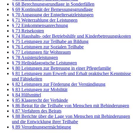
§ 68 Berechnungsgrundlage in Sonderfällen
§ 69 Kontinuität der Bemessungsgrundlage
§ 70 Anpassung der Entgeltersatzleistungen
§ 71 Weiterzahlung der Leistungen
§ 72 Einkommensanrechnung
§ 73 Reisekosten
§ 74 Haushalts- oder Betriebshilfe und Kinderbetreuungskosten
§ 75 Leistungen zur Teilhabe an Bildung
§ 76 Leistungen zur Sozialen Teilhabe
§ 77 Leistungen für Wohnraum
§ 78 Assistenzleistungen
§ 79 Heilpädagogische Leistungen
§ 80 Leistungen zur Betreuung in einer Pflegefamilie
§ 81 Leistungen zum Erwerb und Erhalt praktischer Kenntnisse
und Fähigkeiten
§ 82 Leistungen zur Förderung der Verständigung
§ 83 Leistungen zur Mobilität
§ 84 Hilfsmittel
§ 85 Klagerecht der Verbände
§ 86 Beirat für die Teilhabe von Menschen mit Behinderungen
§ 87 Verfahren des Beirats
§ 88 Berichte über die Lage von Menschen mit Behinderungen
und die Entwicklung ihrer Teilhabe
§ 89 Verordnungsermächtigung