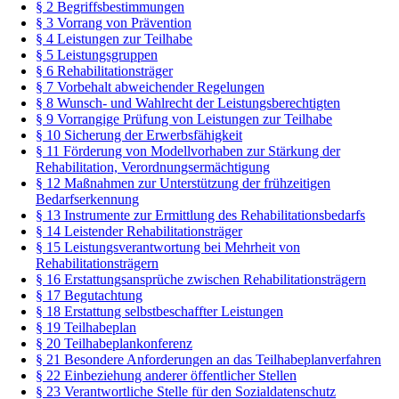
§ 2 Begriffsbestimmungen
§ 3 Vorrang von Prävention
§ 4 Leistungen zur Teilhabe
§ 5 Leistungsgruppen
§ 6 Rehabilitationsträger
§ 7 Vorbehalt abweichender Regelungen
§ 8 Wunsch- und Wahlrecht der Leistungsberechtigten
§ 9 Vorrangige Prüfung von Leistungen zur Teilhabe
§ 10 Sicherung der Erwerbsfähigkeit
§ 11 Förderung von Modellvorhaben zur Stärkung der
Rehabilitation, Verordnungsermächtigung
§ 12 Maßnahmen zur Unterstützung der frühzeitigen
Bedarfserkennung
§ 13 Instrumente zur Ermittlung des Rehabilitationsbedarfs
§ 14 Leistender Rehabilitationsträger
§ 15 Leistungsverantwortung bei Mehrheit von
Rehabilitationsträgern
§ 16 Erstattungsansprüche zwischen Rehabilitationsträgern
§ 17 Begutachtung
§ 18 Erstattung selbstbeschaffter Leistungen
§ 19 Teilhabeplan
§ 20 Teilhabeplankonferenz
§ 21 Besondere Anforderungen an das Teilhabeplanverfahren
§ 22 Einbeziehung anderer öffentlicher Stellen
§ 23 Verantwortliche Stelle für den Sozialdatenschutz