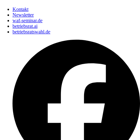
Kontakt
Newsletter
waf-seminar.de
betriebsrat.ai
betriebsratswahl.de