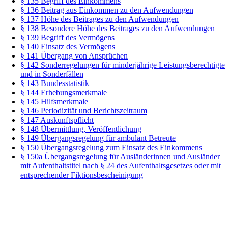
§ 135 Begriff des Einkommens
§ 136 Beitrag aus Einkommen zu den Aufwendungen
§ 137 Höhe des Beitrages zu den Aufwendungen
§ 138 Besondere Höhe des Beitrages zu den Aufwendungen
§ 139 Begriff des Vermögens
§ 140 Einsatz des Vermögens
§ 141 Übergang von Ansprüchen
§ 142 Sonderregelungen für minderjährige Leistungsberechtigte
und in Sonderfällen
§ 143 Bundesstatistik
§ 144 Erhebungsmerkmale
§ 145 Hilfsmerkmale
§ 146 Periodizität und Berichtszeitraum
§ 147 Auskunftspflicht
§ 148 Übermittlung, Veröffentlichung
§ 149 Übergangsregelung für ambulant Betreute
§ 150 Übergangsregelung zum Einsatz des Einkommens
§ 150a Übergangsregelung für Ausländerinnen und Ausländer
mit Aufenthaltstitel nach § 24 des Aufenthaltsgesetzes oder mit
entsprechender Fiktionsbescheinigung