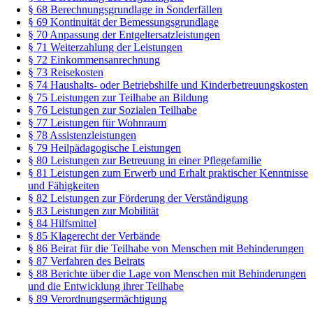
§ 68 Berechnungsgrundlage in Sonderfällen
§ 69 Kontinuität der Bemessungsgrundlage
§ 70 Anpassung der Entgeltersatzleistungen
§ 71 Weiterzahlung der Leistungen
§ 72 Einkommensanrechnung
§ 73 Reisekosten
§ 74 Haushalts- oder Betriebshilfe und Kinderbetreuungskosten
§ 75 Leistungen zur Teilhabe an Bildung
§ 76 Leistungen zur Sozialen Teilhabe
§ 77 Leistungen für Wohnraum
§ 78 Assistenzleistungen
§ 79 Heilpädagogische Leistungen
§ 80 Leistungen zur Betreuung in einer Pflegefamilie
§ 81 Leistungen zum Erwerb und Erhalt praktischer Kenntnisse
und Fähigkeiten
§ 82 Leistungen zur Förderung der Verständigung
§ 83 Leistungen zur Mobilität
§ 84 Hilfsmittel
§ 85 Klagerecht der Verbände
§ 86 Beirat für die Teilhabe von Menschen mit Behinderungen
§ 87 Verfahren des Beirats
§ 88 Berichte über die Lage von Menschen mit Behinderungen
und die Entwicklung ihrer Teilhabe
§ 89 Verordnungsermächtigung