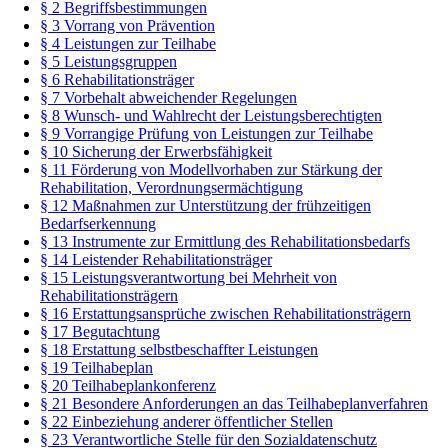
§ 2 Begriffsbestimmungen
§ 3 Vorrang von Prävention
§ 4 Leistungen zur Teilhabe
§ 5 Leistungsgruppen
§ 6 Rehabilitationsträger
§ 7 Vorbehalt abweichender Regelungen
§ 8 Wunsch- und Wahlrecht der Leistungsberechtigten
§ 9 Vorrangige Prüfung von Leistungen zur Teilhabe
§ 10 Sicherung der Erwerbsfähigkeit
§ 11 Förderung von Modellvorhaben zur Stärkung der
Rehabilitation, Verordnungsermächtigung
§ 12 Maßnahmen zur Unterstützung der frühzeitigen
Bedarfserkennung
§ 13 Instrumente zur Ermittlung des Rehabilitationsbedarfs
§ 14 Leistender Rehabilitationsträger
§ 15 Leistungsverantwortung bei Mehrheit von
Rehabilitationsträgern
§ 16 Erstattungsansprüche zwischen Rehabilitationsträgern
§ 17 Begutachtung
§ 18 Erstattung selbstbeschaffter Leistungen
§ 19 Teilhabeplan
§ 20 Teilhabeplankonferenz
§ 21 Besondere Anforderungen an das Teilhabeplanverfahren
§ 22 Einbeziehung anderer öffentlicher Stellen
§ 23 Verantwortliche Stelle für den Sozialdatenschutz