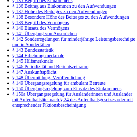
§ 135 Begriff des Einkommens
§ 136 Beitrag aus Einkommen zu den Aufwendungen
§ 137 Höhe des Beitrages zu den Aufwendungen
§ 138 Besondere Höhe des Beitrages zu den Aufwendungen
§ 139 Begriff des Vermögens
§ 140 Einsatz des Vermögens
§ 141 Übergang von Ansprüchen
§ 142 Sonderregelungen für minderjährige Leistungsberechtigte
und in Sonderfällen
§ 143 Bundesstatistik
§ 144 Erhebungsmerkmale
§ 145 Hilfsmerkmale
§ 146 Periodizität und Berichtszeitraum
§ 147 Auskunftspflicht
§ 148 Übermittlung, Veröffentlichung
§ 149 Übergangsregelung für ambulant Betreute
§ 150 Übergangsregelung zum Einsatz des Einkommens
§ 150a Übergangsregelung für Ausländerinnen und Ausländer
mit Aufenthaltstitel nach § 24 des Aufenthaltsgesetzes oder mit
entsprechender Fiktionsbescheinigung