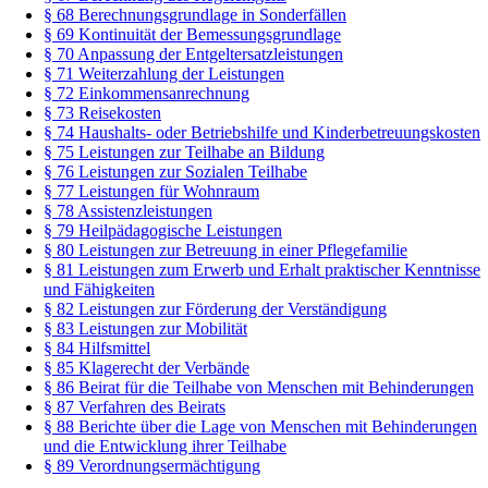
§ 68 Berechnungsgrundlage in Sonderfällen
§ 69 Kontinuität der Bemessungsgrundlage
§ 70 Anpassung der Entgeltersatzleistungen
§ 71 Weiterzahlung der Leistungen
§ 72 Einkommensanrechnung
§ 73 Reisekosten
§ 74 Haushalts- oder Betriebshilfe und Kinderbetreuungskosten
§ 75 Leistungen zur Teilhabe an Bildung
§ 76 Leistungen zur Sozialen Teilhabe
§ 77 Leistungen für Wohnraum
§ 78 Assistenzleistungen
§ 79 Heilpädagogische Leistungen
§ 80 Leistungen zur Betreuung in einer Pflegefamilie
§ 81 Leistungen zum Erwerb und Erhalt praktischer Kenntnisse
und Fähigkeiten
§ 82 Leistungen zur Förderung der Verständigung
§ 83 Leistungen zur Mobilität
§ 84 Hilfsmittel
§ 85 Klagerecht der Verbände
§ 86 Beirat für die Teilhabe von Menschen mit Behinderungen
§ 87 Verfahren des Beirats
§ 88 Berichte über die Lage von Menschen mit Behinderungen
und die Entwicklung ihrer Teilhabe
§ 89 Verordnungsermächtigung