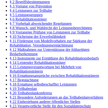
§ 2 Begriffsbestimmungen
§ 3 Vorrang von Prävention
§ 4 Leistungen zur Teilhabe
§ 5 Leistungsgruppen
§ 6 Rehabilitationsträger
§ 7 Vorbehalt abweichender Regelungen
§ 8 Wunsch- und Wahlrecht der Leistungsberechtigten
§ 9 Vorrangige Prüfung von Leistungen zur Teilhabe
§ 10 Sicherung der Erwerbsfähigkeit
§ 11 Förderung von Modellvorhaben zur Stärkung der
Rehabilitation, Verordnungsermächtigung
§ 12 Maßnahmen zur Unterstützung der frühzeitigen
Bedarfserkennung
§ 13 Instrumente zur Ermittlung des Rehabilitationsbedarfs
§ 14 Leistender Rehabilitationsträger
§ 15 Leistungsverantwortung bei Mehrheit von
Rehabilitationsträgern
§ 16 Erstattungsansprüche zwischen Rehabilitationsträgern
§ 17 Begutachtung
§ 18 Erstattung selbstbeschaffter Leistungen
§ 19 Teilhabeplan
§ 20 Teilhabeplankonferenz
§ 21 Besondere Anforderungen an das Teilhabeplanverfahren
§ 22 Einbeziehung anderer öffentlicher Stellen
§ 23 Verantwortliche Stelle für den Sozialdatenschutz