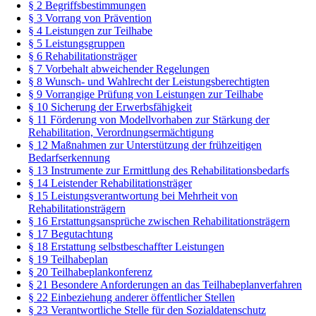
§ 2 Begriffsbestimmungen
§ 3 Vorrang von Prävention
§ 4 Leistungen zur Teilhabe
§ 5 Leistungsgruppen
§ 6 Rehabilitationsträger
§ 7 Vorbehalt abweichender Regelungen
§ 8 Wunsch- und Wahlrecht der Leistungsberechtigten
§ 9 Vorrangige Prüfung von Leistungen zur Teilhabe
§ 10 Sicherung der Erwerbsfähigkeit
§ 11 Förderung von Modellvorhaben zur Stärkung der
Rehabilitation, Verordnungsermächtigung
§ 12 Maßnahmen zur Unterstützung der frühzeitigen
Bedarfserkennung
§ 13 Instrumente zur Ermittlung des Rehabilitationsbedarfs
§ 14 Leistender Rehabilitationsträger
§ 15 Leistungsverantwortung bei Mehrheit von
Rehabilitationsträgern
§ 16 Erstattungsansprüche zwischen Rehabilitationsträgern
§ 17 Begutachtung
§ 18 Erstattung selbstbeschaffter Leistungen
§ 19 Teilhabeplan
§ 20 Teilhabeplankonferenz
§ 21 Besondere Anforderungen an das Teilhabeplanverfahren
§ 22 Einbeziehung anderer öffentlicher Stellen
§ 23 Verantwortliche Stelle für den Sozialdatenschutz