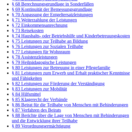
§ 68 Berechnungsgrundlage in Sonderfällen
§ 69 Kontinuität der Bemessungsgrundlage
§ 70 Anpassung der Entgeltersatzleistungen
§ 71 Weiterzahlung der Leistungen
§ 72 Einkommensanrechnung
§ 73 Reisekosten
§ 74 Haushalts- oder Betriebshilfe und Kinderbetreuungskosten
§ 75 Leistungen zur Teilhabe an Bildung
§ 76 Leistungen zur Sozialen Teilhabe
§ 77 Leistungen für Wohnraum
§ 78 Assistenzleistungen
§ 79 Heilpädagogische Leistungen
§ 80 Leistungen zur Betreuung in einer Pflegefamilie
§ 81 Leistungen zum Erwerb und Erhalt praktischer Kenntnisse
und Fähigkeiten
§ 82 Leistungen zur Förderung der Verständigung
§ 83 Leistungen zur Mobilität
§ 84 Hilfsmittel
§ 85 Klagerecht der Verbände
§ 86 Beirat für die Teilhabe von Menschen mit Behinderungen
§ 87 Verfahren des Beirats
§ 88 Berichte über die Lage von Menschen mit Behinderungen
und die Entwicklung ihrer Teilhabe
§ 89 Verordnungsermächtigung