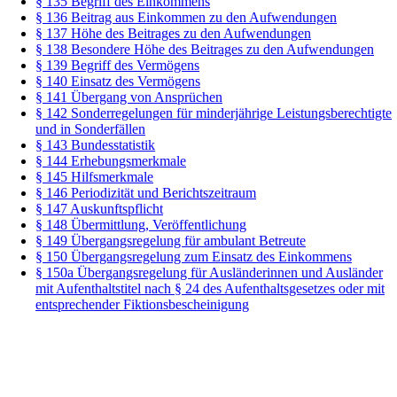
§ 135 Begriff des Einkommens
§ 136 Beitrag aus Einkommen zu den Aufwendungen
§ 137 Höhe des Beitrages zu den Aufwendungen
§ 138 Besondere Höhe des Beitrages zu den Aufwendungen
§ 139 Begriff des Vermögens
§ 140 Einsatz des Vermögens
§ 141 Übergang von Ansprüchen
§ 142 Sonderregelungen für minderjährige Leistungsberechtigte
und in Sonderfällen
§ 143 Bundesstatistik
§ 144 Erhebungsmerkmale
§ 145 Hilfsmerkmale
§ 146 Periodizität und Berichtszeitraum
§ 147 Auskunftspflicht
§ 148 Übermittlung, Veröffentlichung
§ 149 Übergangsregelung für ambulant Betreute
§ 150 Übergangsregelung zum Einsatz des Einkommens
§ 150a Übergangsregelung für Ausländerinnen und Ausländer
mit Aufenthaltstitel nach § 24 des Aufenthaltsgesetzes oder mit
entsprechender Fiktionsbescheinigung