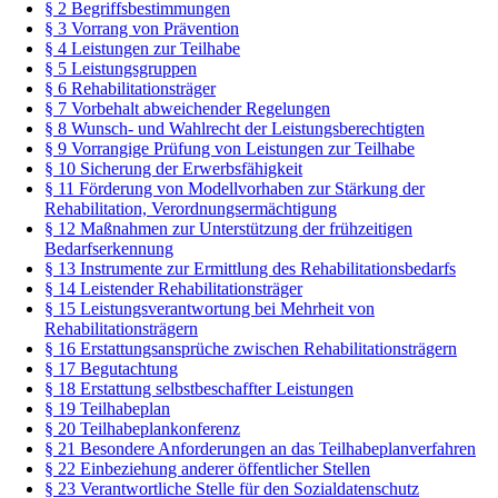
§ 2 Begriffsbestimmungen
§ 3 Vorrang von Prävention
§ 4 Leistungen zur Teilhabe
§ 5 Leistungsgruppen
§ 6 Rehabilitationsträger
§ 7 Vorbehalt abweichender Regelungen
§ 8 Wunsch- und Wahlrecht der Leistungsberechtigten
§ 9 Vorrangige Prüfung von Leistungen zur Teilhabe
§ 10 Sicherung der Erwerbsfähigkeit
§ 11 Förderung von Modellvorhaben zur Stärkung der
Rehabilitation, Verordnungsermächtigung
§ 12 Maßnahmen zur Unterstützung der frühzeitigen
Bedarfserkennung
§ 13 Instrumente zur Ermittlung des Rehabilitationsbedarfs
§ 14 Leistender Rehabilitationsträger
§ 15 Leistungsverantwortung bei Mehrheit von
Rehabilitationsträgern
§ 16 Erstattungsansprüche zwischen Rehabilitationsträgern
§ 17 Begutachtung
§ 18 Erstattung selbstbeschaffter Leistungen
§ 19 Teilhabeplan
§ 20 Teilhabeplankonferenz
§ 21 Besondere Anforderungen an das Teilhabeplanverfahren
§ 22 Einbeziehung anderer öffentlicher Stellen
§ 23 Verantwortliche Stelle für den Sozialdatenschutz