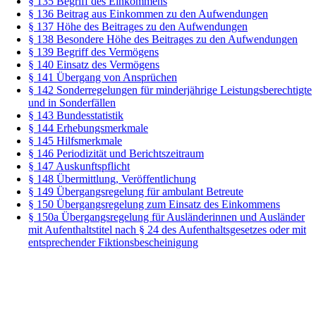
§ 135 Begriff des Einkommens
§ 136 Beitrag aus Einkommen zu den Aufwendungen
§ 137 Höhe des Beitrages zu den Aufwendungen
§ 138 Besondere Höhe des Beitrages zu den Aufwendungen
§ 139 Begriff des Vermögens
§ 140 Einsatz des Vermögens
§ 141 Übergang von Ansprüchen
§ 142 Sonderregelungen für minderjährige Leistungsberechtigte
und in Sonderfällen
§ 143 Bundesstatistik
§ 144 Erhebungsmerkmale
§ 145 Hilfsmerkmale
§ 146 Periodizität und Berichtszeitraum
§ 147 Auskunftspflicht
§ 148 Übermittlung, Veröffentlichung
§ 149 Übergangsregelung für ambulant Betreute
§ 150 Übergangsregelung zum Einsatz des Einkommens
§ 150a Übergangsregelung für Ausländerinnen und Ausländer
mit Aufenthaltstitel nach § 24 des Aufenthaltsgesetzes oder mit
entsprechender Fiktionsbescheinigung