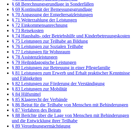
§ 68 Berechnungsgrundlage in Sonderfällen
§ 69 Kontinuität der Bemessungsgrundlage
§ 70 Anpassung der Entgeltersatzleistungen
§ 71 Weiterzahlung der Leistungen
§ 72 Einkommensanrechnung
§ 73 Reisekosten
§ 74 Haushalts- oder Betriebshilfe und Kinderbetreuungskosten
§ 75 Leistungen zur Teilhabe an Bildung
§ 76 Leistungen zur Sozialen Teilhabe
§ 77 Leistungen für Wohnraum
§ 78 Assistenzleistungen
§ 79 Heilpädagogische Leistungen
§ 80 Leistungen zur Betreuung in einer Pflegefamilie
§ 81 Leistungen zum Erwerb und Erhalt praktischer Kenntnisse
und Fähigkeiten
§ 82 Leistungen zur Förderung der Verständigung
§ 83 Leistungen zur Mobilität
§ 84 Hilfsmittel
§ 85 Klagerecht der Verbände
§ 86 Beirat für die Teilhabe von Menschen mit Behinderungen
§ 87 Verfahren des Beirats
§ 88 Berichte über die Lage von Menschen mit Behinderungen
und die Entwicklung ihrer Teilhabe
§ 89 Verordnungsermächtigung