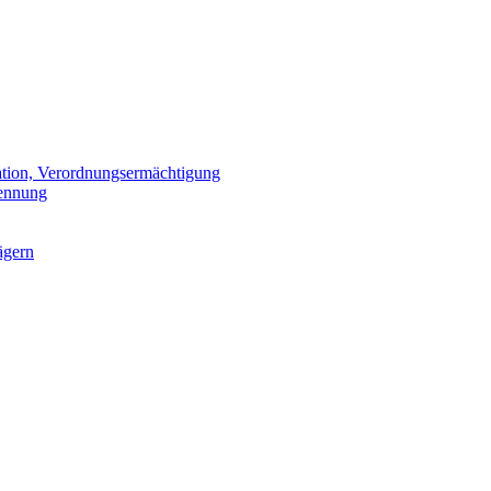
ation, Verordnungsermächtigung
kennung
ägern