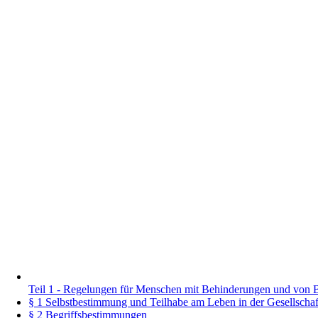
Teil 1 - Regelungen für Menschen mit Behinderungen und von
§ 1 Selbstbestimmung und Teilhabe am Leben in der Gesellschaf
§ 2 Begriffsbestimmungen