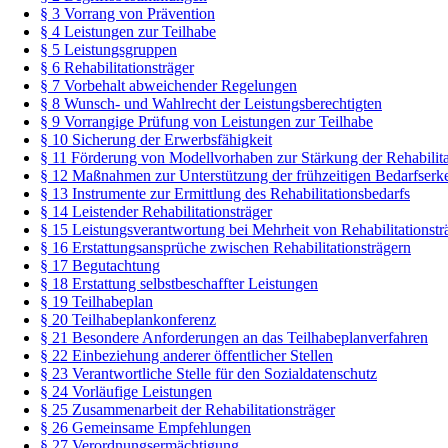
§ 3 Vorrang von Prävention
§ 4 Leistungen zur Teilhabe
§ 5 Leistungsgruppen
§ 6 Rehabilitationsträger
§ 7 Vorbehalt abweichender Regelungen
§ 8 Wunsch- und Wahlrecht der Leistungsberechtigten
§ 9 Vorrangige Prüfung von Leistungen zur Teilhabe
§ 10 Sicherung der Erwerbsfähigkeit
§ 11 Förderung von Modellvorhaben zur Stärkung der Rehabilit
§ 12 Maßnahmen zur Unterstützung der frühzeitigen Bedarfser
§ 13 Instrumente zur Ermittlung des Rehabilitationsbedarfs
§ 14 Leistender Rehabilitationsträger
§ 15 Leistungsverantwortung bei Mehrheit von Rehabilitationstr
§ 16 Erstattungsansprüche zwischen Rehabilitationsträgern
§ 17 Begutachtung
§ 18 Erstattung selbstbeschaffter Leistungen
§ 19 Teilhabeplan
§ 20 Teilhabeplankonferenz
§ 21 Besondere Anforderungen an das Teilhabeplanverfahren
§ 22 Einbeziehung anderer öffentlicher Stellen
§ 23 Verantwortliche Stelle für den Sozialdatenschutz
§ 24 Vorläufige Leistungen
§ 25 Zusammenarbeit der Rehabilitationsträger
§ 26 Gemeinsame Empfehlungen
§ 27 Verordnungsermächtigung