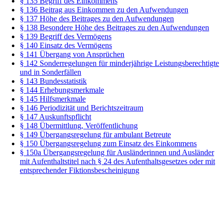
§ 135 Begriff des Einkommens
§ 136 Beitrag aus Einkommen zu den Aufwendungen
§ 137 Höhe des Beitrages zu den Aufwendungen
§ 138 Besondere Höhe des Beitrages zu den Aufwendungen
§ 139 Begriff des Vermögens
§ 140 Einsatz des Vermögens
§ 141 Übergang von Ansprüchen
§ 142 Sonderregelungen für minderjährige Leistungsberechtigte
und in Sonderfällen
§ 143 Bundesstatistik
§ 144 Erhebungsmerkmale
§ 145 Hilfsmerkmale
§ 146 Periodizität und Berichtszeitraum
§ 147 Auskunftspflicht
§ 148 Übermittlung, Veröffentlichung
§ 149 Übergangsregelung für ambulant Betreute
§ 150 Übergangsregelung zum Einsatz des Einkommens
§ 150a Übergangsregelung für Ausländerinnen und Ausländer
mit Aufenthaltstitel nach § 24 des Aufenthaltsgesetzes oder mit
entsprechender Fiktionsbescheinigung