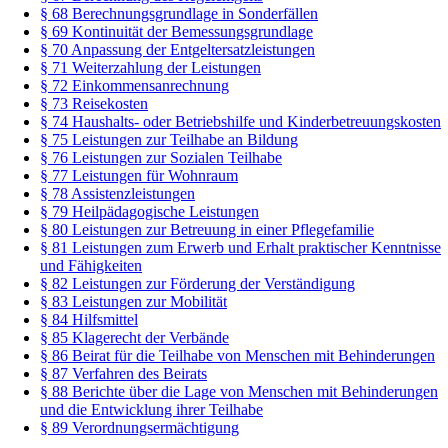
§ 68 Berechnungsgrundlage in Sonderfällen
§ 69 Kontinuität der Bemessungsgrundlage
§ 70 Anpassung der Entgeltersatzleistungen
§ 71 Weiterzahlung der Leistungen
§ 72 Einkommensanrechnung
§ 73 Reisekosten
§ 74 Haushalts- oder Betriebshilfe und Kinderbetreuungskosten
§ 75 Leistungen zur Teilhabe an Bildung
§ 76 Leistungen zur Sozialen Teilhabe
§ 77 Leistungen für Wohnraum
§ 78 Assistenzleistungen
§ 79 Heilpädagogische Leistungen
§ 80 Leistungen zur Betreuung in einer Pflegefamilie
§ 81 Leistungen zum Erwerb und Erhalt praktischer Kenntnisse
und Fähigkeiten
§ 82 Leistungen zur Förderung der Verständigung
§ 83 Leistungen zur Mobilität
§ 84 Hilfsmittel
§ 85 Klagerecht der Verbände
§ 86 Beirat für die Teilhabe von Menschen mit Behinderungen
§ 87 Verfahren des Beirats
§ 88 Berichte über die Lage von Menschen mit Behinderungen
und die Entwicklung ihrer Teilhabe
§ 89 Verordnungsermächtigung