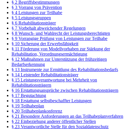
§ 2 Begriffsbestimmungen
§ 3 Vorrang von Prävention
§ 4 Leistungen zur Teilhabe
§ 5 Leistungsgruppen
§ 6 Rehabilitationsträger
§ 7 Vorbehalt abweichender Regelungen
§ 8 Wunsch- und Wahlrecht der Leistungsberechtigten
§ 9 Vorrangige Prüfung von Leistungen zur Teilhabe
§ 10 Sicherung der Erwerbsfähigkeit
§ 11 Förderung von Modellvorhaben zur Stärkung der
Rehabilitation, Verordnungsermächtigung
§ 12 Maßnahmen zur Unterstützung der frühzeitigen
Bedarfserkennung
§ 13 Instrumente zur Ermittlung des Rehabilitationsbedarfs
§ 14 Leistender Rehabilitationsträger
§ 15 Leistungsverantwortung bei Mehrheit von
Rehabilitationsträgern
§ 16 Erstattungsansprüche zwischen Rehabilitationsträgern
§ 17 Begutachtung
§ 18 Erstattung selbstbeschaffter Leistungen
§ 19 Teilhabeplan
§ 20 Teilhabeplankonferenz
§ 21 Besondere Anforderungen an das Teilhabeplanverfahren
§ 22 Einbeziehung anderer öffentlicher Stellen
§ 23 Verantwortliche Stelle für den Sozialdatenschutz