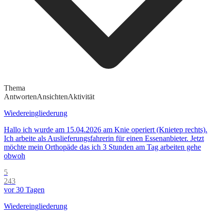
Thema
Antworten
Ansichten
Aktivität
Wiedereingliederung
Hallo ich wurde am 15.04.2026 am Knie operiert (Knietep rechts).
Ich arbeite als Auslieferungsfahrerin für einen Essenanbieter. Jetzt
möchte mein Orthopäde das ich 3 Stunden am Tag arbeiten gehe
obwoh
5
243
vor 30 Tagen
Wiedereingliederung