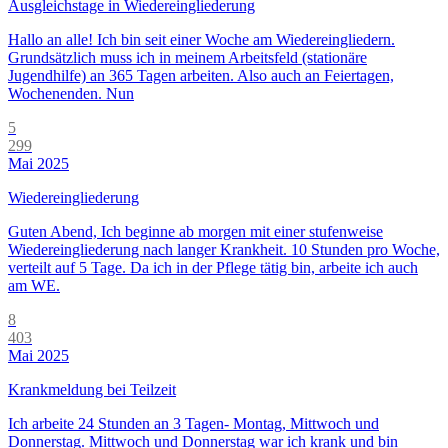
Ausgleichstage in Wiedereingliederung
Hallo an alle! Ich bin seit einer Woche am Wiedereingliedern.
Grundsätzlich muss ich in meinem Arbeitsfeld (stationäre
Jugendhilfe) an 365 Tagen arbeiten. Also auch an Feiertagen,
Wochenenden. Nun
5
299
Mai 2025
Wiedereingliederung
Guten Abend, Ich beginne ab morgen mit einer stufenweise
Wiedereingliederung nach langer Krankheit. 10 Stunden pro Woche,
verteilt auf 5 Tage. Da ich in der Pflege tätig bin, arbeite ich auch
am WE.
8
403
Mai 2025
Krankmeldung bei Teilzeit
Ich arbeite 24 Stunden an 3 Tagen- Montag, Mittwoch und
Donnerstag. Mittwoch und Donnerstag war ich krank und bin