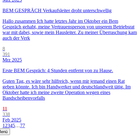
BEM GESPRÄCH Verkaufsleiter droht unterschwellig
Hallo zusammen Ich hatte letztes Jahr im Oktober ein Bem
Gespräch gehabt, meine Vertrauensperson von unserem Betriebsrat
war mit dabei, sowie mein Hausleiter. Zu meiner Überraschung kam
auch der Verk
8
391
Mrz 2025
Erste BEM Gespräch: 4 Stunden entfernt von zu Hause.
Guten Tag, es wäre sehr hilfreich, wenn mir jemand einen Rat
geben könnte. Ich bin Handwerker und deutschlandweit tätig. Im
Oktober hatte ich meine zweite Operation wegen eines
Bandscheibenvorfalls
11
338
Feb 2025
1
2
3
4
5
…
77
enü