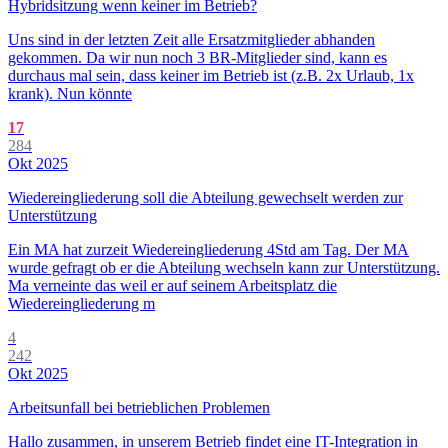
Hybridsitzung wenn keiner im Betrieb?
Uns sind in der letzten Zeit alle Ersatzmitglieder abhanden
gekommen. Da wir nun noch 3 BR-Mitglieder sind, kann es
durchaus mal sein, dass keiner im Betrieb ist (z.B. 2x Urlaub, 1x
krank). Nun könnte
17
284
Okt 2025
Wiedereingliederung soll die Abteilung gewechselt werden zur
Unterstützung
Ein MA hat zurzeit Wiedereingliederung 4Std am Tag. Der MA
wurde gefragt ob er die Abteilung wechseln kann zur Unterstützung.
Ma verneinte das weil er auf seinem Arbeitsplatz die
Wiedereingliederung m
4
242
Okt 2025
Arbeitsunfall bei betrieblichen Problemen
Hallo zusammen, in unserem Betrieb findet eine IT-Integration in