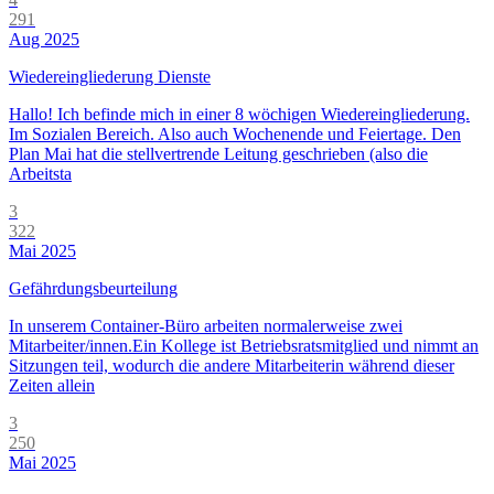
291
Aug 2025
Wiedereingliederung Dienste
Hallo! Ich befinde mich in einer 8 wöchigen Wiedereingliederung.
Im Sozialen Bereich. Also auch Wochenende und Feiertage. Den
Plan Mai hat die stellvertrende Leitung geschrieben (also die
Arbeitsta
3
322
Mai 2025
Gefährdungsbeurteilung
In unserem Container-Büro arbeiten normalerweise zwei
Mitarbeiter/innen.Ein Kollege ist Betriebsratsmitglied und nimmt an
Sitzungen teil, wodurch die andere Mitarbeiterin während dieser
Zeiten allein
3
250
Mai 2025