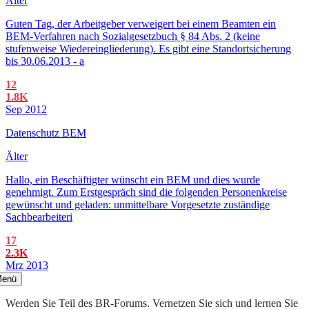
Älter
Guten Tag, der Arbeitgeber verweigert bei einem Beamten ein
BEM-Verfahren nach Sozialgesetzbuch § 84 Abs. 2 (keine
stufenweise Wiedereingliederung). Es gibt eine Standortsicherung
bis 30.06.2013 - a
12
1.8K
Sep 2012
Datenschutz BEM
Älter
Hallo, ein Beschäftigter wünscht ein BEM und dies wurde
genehmigt. Zum Erstgespräch sind die folgenden Personenkreise
gewünscht und geladen: unmittelbare Vorgesetzte zuständige
Sachbearbeiteri
17
2.3K
Mrz 2013
enü
Werden Sie Teil des BR-Forums. Vernetzen Sie sich und lernen Sie