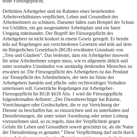
seine Fürsorgepflicht.
Definition Arbeitgeber sind im Rahmen eines bestehenden
Arbeitsverhältnisses verpflichtet, Leben und Gesundheit des
Arbeitnehmers zu schützen. Darunter fallen zum Beispiel der Schutz
vor Unfällen, ein gut ausgestatteter Arbeitsplatz und ein fairer
Umgang miteinander. Der Begriff der Fürsorgepflicht des
Arbeitgebers ist nicht konkret in einem Gesetz geregelt. Er beruht
teils auf Regelungen aus verschiedenen Gesetzen und teils auf dem
im Bürgerlichen Gesetzbuch (BGB) erwähnten Grundsatz von
„Treu und Glauben". Das bedeutet, dass ein Arbeitgeber insoweit
für seine Arbeitnehmer sorgen muss, wie es allgemein üblich und
unter normalen Umständen von anständig denkenden Menschen zu
erwarten ist. Die Fürsorgepflicht des Arbeitgebers ist das Pendant
zur Treuepflicht des Arbeitnehmers, der stets im Sinne des
Arbeitgebers handeln und pflicht- oder rechtswidriges Verhalten
unterlassen soll. Gesetzliche Regelungen zur Arbeitgeber-
Fürsorgepflicht Im BGB §618 Abs. 1 wird die Fürsorgepflicht
folgendermaßen definiert: „Der Dienstberechtigte hat Räume,
Vorrichtungen oder Gerätschaften, die er zur Verrichtung der
Dienste zu beschaffen hat, so einzurichten und zu unterhalten und
Dienstleistungen, die unter seiner Anordnung oder seiner Leitung
vorzunehmen sind, so zu regeln, dass der Verpflichtete gegen
Gefahr für Leben und Gesundheit soweit geschützt ist, als die Natur
der Dienstleistung es gestattet.” Diese Verpflichtung darf nicht durch