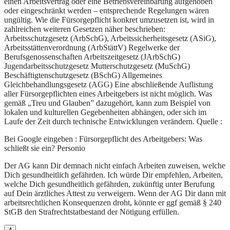
einen Arbeitsvertrag oder eine Betriebsvereinbarung aufgehoben
oder eingeschränkt werden – entsprechende Regelungen wären
ungültig. Wie die Fürsorgepflicht konkret umzusetzen ist, wird in
zahlreichen weiteren Gesetzen näher beschrieben:
Arbeitsschutzgesetz (ArbSchG), Arbeitssicherheitsgesetz (ASiG),
Arbeitsstättenverordnung (ArbStättV) Regelwerke der
Berufsgenossenschaften Arbeitszeitgesetz (JArbSchG)
Jugendarbeitsschutzgesetz Mutterschutzgesetz (MuSchG)
Beschäftigtenschutzgesetz (BSchG) Allgemeines
Gleichbehandlungsgesetz (AGG) Eine abschließende Auflistung
aller Fürsorgepflichten eines Arbeitgebers ist nicht möglich. Was
gemäß „Treu und Glauben” dazugehört, kann zum Beispiel von
lokalen und kulturellen Gegebenheiten abhängen, oder sich im
Laufe der Zeit durch technische Entwicklungen verändern. Quelle :
Bei Google eingeben : Fürsorgepflicht des Arbeitgebers: Was
schließt sie ein? Personio
Der AG kann Dir demnach nicht einfach Arbeiten zuweisen, welche
Dich gesundheitlich gefährden. Ich würde Dir empfehlen, Arbeiten,
welche Dich gesundheitlich gefährden, zukünftig unter Berufung
auf Dein ärztliches Attest zu verweigern. Wenn der AG Dir dann mit
arbeitsrechtlichen Konsequenzen droht, könnte er ggf gemäß § 240
StGB den Strafrechtstatbestand der Nötigung erfüllen.