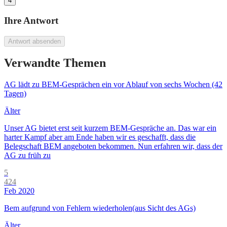
4
Ihre Antwort
Antwort absenden
Verwandte Themen
AG lädt zu BEM-Gesprächen ein vor Ablauf von sechs Wochen (42
Tagen)
Älter
Unser AG bietet erst seit kurzem BEM-Gespräche an. Das war ein
harter Kampf aber am Ende haben wir es geschafft, dass die
Belegschaft BEM angeboten bekommen. Nun erfahren wir, dass der
AG zu früh zu
5
424
Feb 2020
Bem aufgrund von Fehlern wiederholen(aus Sicht des AGs)
Älter