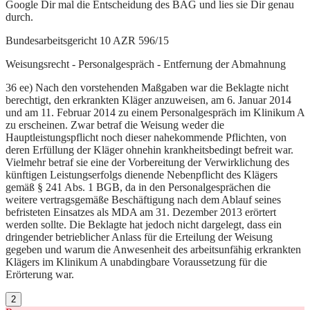
Google Dir mal die Entscheidung des BAG und lies sie Dir genau
durch.
Bundesarbeitsgericht 10 AZR 596/15
Weisungsrecht - Personalgespräch - Entfernung der Abmahnung
36 ee) Nach den vorstehenden Maßgaben war die Beklagte nicht
berechtigt, den erkrankten Kläger anzuweisen, am 6. Januar 2014
und am 11. Februar 2014 zu einem Personalgespräch im Klinikum A
zu erscheinen. Zwar betraf die Weisung weder die
Hauptleistungspflicht noch dieser nahekommende Pflichten, von
deren Erfüllung der Kläger ohnehin krankheitsbedingt befreit war.
Vielmehr betraf sie eine der Vorbereitung der Verwirklichung des
künftigen Leistungserfolgs dienende Nebenpflicht des Klägers
gemäß § 241 Abs. 1 BGB, da in den Personalgesprächen die
weitere vertragsgemäße Beschäftigung nach dem Ablauf seines
befristeten Einsatzes als MDA am 31. Dezember 2013 erörtert
werden sollte. Die Beklagte hat jedoch nicht dargelegt, dass ein
dringender betrieblicher Anlass für die Erteilung der Weisung
gegeben und warum die Anwesenheit des arbeitsunfähig erkrankten
Klägers im Klinikum A unabdingbare Voraussetzung für die
Erörterung war.
2