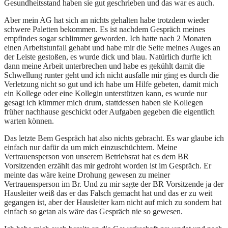
Gesundheitsstand haben sie gut geschrieben und das war es auch.
Aber mein AG hat sich an nichts gehalten habe trotzdem wieder
schwere Paletten bekommen. Es ist nachdem Gespräch meines
empfindes sogar schlimmer geworden. Ich hatte nach 2 Monaten
einen Arbeitstunfall gehabt und habe mir die Seite meines Auges an
der Leiste gestoßen, es wurde dick und blau. Natürlich durfte ich
dann meine Arbeit unterbrechen und habe es gekühlt damit die
Schwellung runter geht und ich nicht ausfalle mir ging es durch die
Verletzung nicht so gut und ich habe um Hilfe gebeten, damit mich
ein Kollege oder eine Kollegin unterstützen kann, es wurde nur
gesagt ich kümmer mich drum, stattdessen haben sie Kollegen
früher nachhause geschickt oder Aufgaben gegeben die eigentlich
warten können.
Das letzte Bem Gespräch hat also nichts gebracht. Es war glaube ich
einfach nur dafür da um mich einzuschüchtern. Meine
Vertrauensperson von unserem Betriebsrat hat es dem BR
Vorsitzenden erzählt das mir gedroht worden ist im Gespräch. Er
meinte das wäre keine Drohung gewesen zu meiner
Vertrauensperson im Br. Und zu mir sagte der BR Vorsitzende ja der
Hausleiter weiß das er das Falsch gemacht hat und das er zu weit
gegangen ist, aber der Hausleiter kam nicht auf mich zu sondern hat
einfach so getan als wäre das Gespräch nie so gewesen.