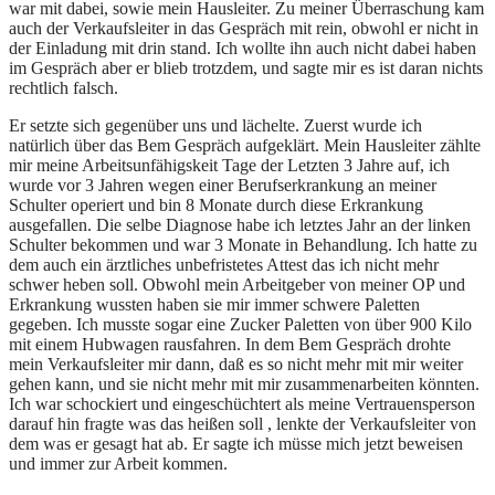
war mit dabei, sowie mein Hausleiter. Zu meiner Überraschung kam
auch der Verkaufsleiter in das Gespräch mit rein, obwohl er nicht in
der Einladung mit drin stand. Ich wollte ihn auch nicht dabei haben
im Gespräch aber er blieb trotzdem, und sagte mir es ist daran nichts
rechtlich falsch.
Er setzte sich gegenüber uns und lächelte. Zuerst wurde ich
natürlich über das Bem Gespräch aufgeklärt. Mein Hausleiter zählte
mir meine Arbeitsunfähigskeit Tage der Letzten 3 Jahre auf, ich
wurde vor 3 Jahren wegen einer Berufserkrankung an meiner
Schulter operiert und bin 8 Monate durch diese Erkrankung
ausgefallen. Die selbe Diagnose habe ich letztes Jahr an der linken
Schulter bekommen und war 3 Monate in Behandlung. Ich hatte zu
dem auch ein ärztliches unbefristetes Attest das ich nicht mehr
schwer heben soll. Obwohl mein Arbeitgeber von meiner OP und
Erkrankung wussten haben sie mir immer schwere Paletten
gegeben. Ich musste sogar eine Zucker Paletten von über 900 Kilo
mit einem Hubwagen rausfahren. In dem Bem Gespräch drohte
mein Verkaufsleiter mir dann, daß es so nicht mehr mit mir weiter
gehen kann, und sie nicht mehr mit mir zusammenarbeiten könnten.
Ich war schockiert und eingeschüchtert als meine Vertrauensperson
darauf hin fragte was das heißen soll , lenkte der Verkaufsleiter von
dem was er gesagt hat ab. Er sagte ich müsse mich jetzt beweisen
und immer zur Arbeit kommen.