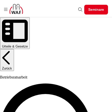
Seminare
Urteile & Gesetze
Zurück
Betriebsratsarbeit