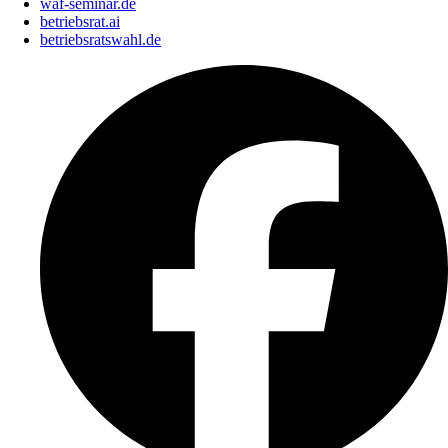
waf-seminar.de
betriebsrat.ai
betriebsratswahl.de