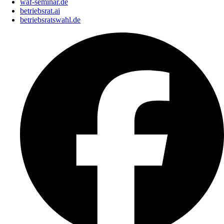
waf-seminar.de
betriebsrat.ai
betriebsratswahl.de