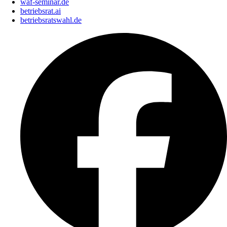
waf-seminar.de
betriebsrat.ai
betriebsratswahl.de