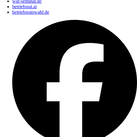
waf-seminar.de
betriebsrat.ai
betriebsratswahl.de