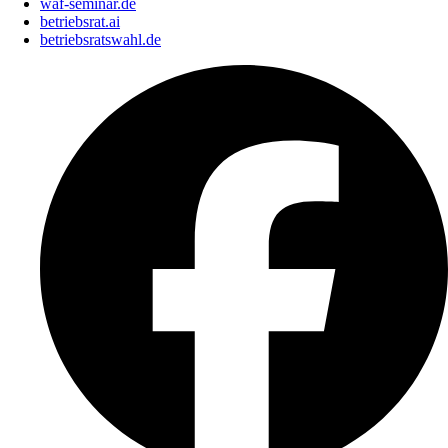
waf-seminar.de
betriebsrat.ai
betriebsratswahl.de