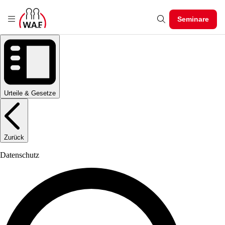
Seminare
Urteile & Gesetze
Zurück
Datenschutz