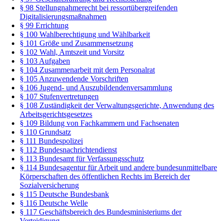
§ 98 Stellungnahmerecht bei ressortübergreifenden
Digitalisierungsmaßnahmen
§ 99 Errichtung
§ 100 Wahlberechtigung und Wählbarkeit
§ 101 Größe und Zusammensetzung
§ 102 Wahl, Amtszeit und Vorsitz
§ 103 Aufgaben
§ 104 Zusammenarbeit mit dem Personalrat
§ 105 Anzuwendende Vorschriften
§ 106 Jugend- und Auszubildendenversammlung
§ 107 Stufenvertretungen
§ 108 Zuständigkeit der Verwaltungsgerichte, Anwendung des
Arbeitsgerichtsgesetzes
§ 109 Bildung von Fachkammern und Fachsenaten
§ 110 Grundsatz
§ 111 Bundespolizei
§ 112 Bundesnachrichtendienst
§ 113 Bundesamt für Verfassungsschutz
§ 114 Bundesagentur für Arbeit und andere bundesunmittelbare
Körperschaften des öffentlichen Rechts im Bereich der
Sozialversicherung
§ 115 Deutsche Bundesbank
§ 116 Deutsche Welle
§ 117 Geschäftsbereich des Bundesministeriums der
Verteidigung