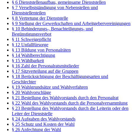
§ 6 Dienststellenaufbau, gemeinsame Dienststellen
§ 7 Verselbstständigung von Nebenstellen und
Dienststellenteilen
§ 8 Vertretung der Dienststelle
§ 9 Stellung der Gewerkschaften und Arbeitgebervereinigungen
§ 10 Behinderungs-, Benachteiligungs- und
Begünstigungsverbot
§ 11 Schweigepflicht
§ 12 Unfallfürsorge
§ 13 Bildung von Personalräten
§ 14 Wahlberechtigung
§ 15 Wählbarkeit
§ 16 Zahl der Personalratsmitglieder
§ 17 Sitzverteilung auf die Gruppen
§ 18 Berücksichtigung der Beschäftigungsarten und
Geschlechter
§ 19 Wahlgrundsätze und Wahlverfahren
§ 20 Wahlvorschläge
§ 21 Bestellung des Wahlvorstands durch den Personalrat
§ 22 Wahl des Wahlvorstands durch die Personalversammlung
§ 23 Bestellung des Wahlvorstands durch die Leiterin oder den
Leiter der Dienststelle
§ 24 Aufgaben des Wahlvorstands
§ 25 Schutz und Kosten der Wahl
§ 26 Anfechtung der Wahl