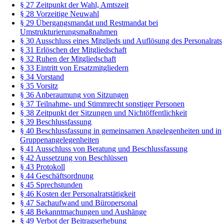
§ 27 Zeitpunkt der Wahl, Amtszeit
§ 28 Vorzeitige Neuwahl
§ 29 Übergangsmandat und Restmandat bei
Umstrukturierungsmaßnahmen
§ 30 Ausschluss eines Mitglieds und Auflösung des Personalrats
§ 31 Erlöschen der Mitgliedschaft
§ 32 Ruhen der Mitgliedschaft
§ 33 Eintritt von Ersatzmitgliedern
§ 34 Vorstand
§ 35 Vorsitz
§ 36 Anberaumung von Sitzungen
§ 37 Teilnahme- und Stimmrecht sonstiger Personen
§ 38 Zeitpunkt der Sitzungen und Nichtöffentlichkeit
§ 39 Beschlussfassung
§ 40 Beschlussfassung in gemeinsamen Angelegenheiten und in
Gruppenangelegenheiten
§ 41 Ausschluss von Beratung und Beschlussfassung
§ 42 Aussetzung von Beschlüssen
§ 43 Protokoll
§ 44 Geschäftsordnung
§ 45 Sprechstunden
§ 46 Kosten der Personalratstätigkeit
§ 47 Sachaufwand und Büropersonal
§ 48 Bekanntmachungen und Aushänge
§ 49 Verbot der Beitragserhebung