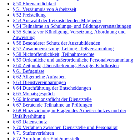
§ 50 Ehrenamtlichkeit
§ 51 Versäumnis von Arbeitszeit
§ 52 Freistellung
§ 53 Auswahl der freizustellenden Mitglieder
§ 54 Teilnahme an Schulungs- und Bildungsveranstaltungen
§ 55 Schutz vor Kündigung, Versetzung, Abordnung und
Zuweisung
§ 56 Besonderer Schutz der Auszubildenden
§ 57 Zusammensetzung, Leitung, Teilversammlung
§ 58 Nichtöffentlichkeit, Teilnahmerechte
§ 59 Ordentliche und außerordentliche Personalversammlung
§ 60 Zeitpunkt, Dienstbefreiung, Bezüge, Fahrtkosten
§ 61 Befugnisse
§ 62 Allgemeine Aufgaben
§ 63 Dienstvereinbarungen
§ 64 Durchführung der Entscheidungen
§ 65 Monatsgespräch
§ 66 Informationspflicht der Dienststelle
§ 67 Beratende Teilnahme an Prüfungen
§ 68 Hinzuziehung in Fragen des Arbeitsschutzes und der
Unfallverhütung
§ 69 Datenschutz
§ 70 Verfahren zwischen Dienststelle und Personalrat
§ 71 Stufenverfahren
§ 72 Anrufung der Einigungsstelle