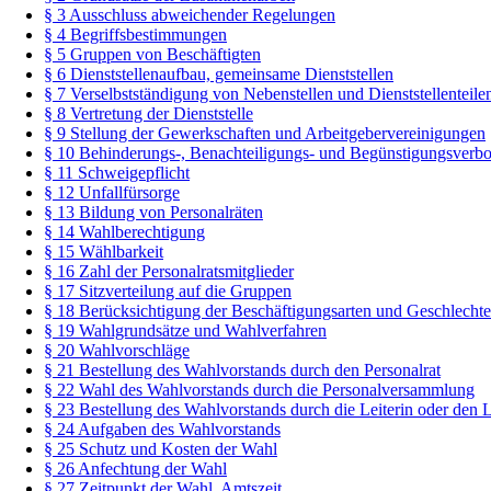
§ 3 Ausschluss abweichender Regelungen
§ 4 Begriffsbestimmungen
§ 5 Gruppen von Beschäftigten
§ 6 Dienststellenaufbau, gemeinsame Dienststellen
§ 7 Verselbstständigung von Nebenstellen und Dienststellenteile
§ 8 Vertretung der Dienststelle
§ 9 Stellung der Gewerkschaften und Arbeitgebervereinigungen
§ 10 Behinderungs-, Benachteiligungs- und Begünstigungsverbo
§ 11 Schweigepflicht
§ 12 Unfallfürsorge
§ 13 Bildung von Personalräten
§ 14 Wahlberechtigung
§ 15 Wählbarkeit
§ 16 Zahl der Personalratsmitglieder
§ 17 Sitzverteilung auf die Gruppen
§ 18 Berücksichtigung der Beschäftigungsarten und Geschlechte
§ 19 Wahlgrundsätze und Wahlverfahren
§ 20 Wahlvorschläge
§ 21 Bestellung des Wahlvorstands durch den Personalrat
§ 22 Wahl des Wahlvorstands durch die Personalversammlung
§ 23 Bestellung des Wahlvorstands durch die Leiterin oder den Le
§ 24 Aufgaben des Wahlvorstands
§ 25 Schutz und Kosten der Wahl
§ 26 Anfechtung der Wahl
§ 27 Zeitpunkt der Wahl, Amtszeit