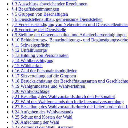
§ 3 Ausschluss abweichender Regelungen
§ 4 Begriffsbestimmungen
§ 5 Gruppen von Beschäftigten
§ 6 Dienststellenaufbau, gemeinsame Dienststellen
§ 7 Verselbstständigung von Nebenstellen und Dienststellenteile
§ 8 Vertretung der Dienststelle
§ 9 Stellung der Gewerkschaften und Arbeitgebervereinigungen
§ 10 Behinderungs-, Benachteiligungs- und Begünstigungsverbo
§ 11 Schweigepflicht
§ 12 Unfallfürsorge
§ 13 Bildung von Personalräten
§ 14 Wahlberechtigung
§ 15 Wählbarkeit
§ 16 Zahl der Personalratsmitglieder
§ 17 Sitzverteilung auf die Gruppen
§ 18 Berücksichtigung der Beschäftigungsarten und Geschlechte
§ 19 Wahlgrundsätze und Wahlverfahren
§ 20 Wahlvorschläge
§ 21 Bestellung des Wahlvorstands durch den Personalrat
§ 22 Wahl des Wahlvorstands durch die Personalversammlung
§ 23 Bestellung des Wahlvorstands durch die Leiterin oder den Le
§ 24 Aufgaben des Wahlvorstands
§ 25 Schutz und Kosten der Wahl
§ 26 Anfechtung der Wahl
§ 27 Zeitpunkt der Wahl, Amtszeit