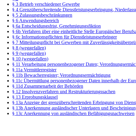
§ 3 Betrieb verschiedener Gewerbe
§ 4 Grenzüberschreitende Dienstleistungserbringung, Niederlas
§ 5 Zulassungsbeschränkungen
§ 6 Anwendungsbereich
§ 6a Entscheidungsfrist, Genehmigungsfiktion
§ 6b Verfahren über eine einheitliche Stelle Europäischer Beru
§ 6c Informationspflichten für Dienstleistungserbringer
§ 7 Mitteilungspflicht bei Gewerben mit Zuverlässigkeitsüberpr
§ 8 (weggefallen)
§ 9 (weggefallen)
§ 10 (weggefallen)
§ 11 Verarbeitung personenbezogener Daten; Verordnungsermäc
§ 11a Vermittlerregister
§ 11b Bewacherregister; Verordnungsermächtigung
§ 11c Übermittlung personenbezogener Daten innerhalb der Eur
§ 11d Zusammenarbeit der Behörden
§ 12 Insolvenzverfahren und Restrukturierungssachen
§ 13 Erprobungsklausel
§ 13a Anzeige der grenzüberschreitenden Erbringung von Dienst
§ 13b Anerkennung ausländischer Unterlagen und Bescheinigu
§ 13c Anerkennung von ausländischen Befähigungsnachweisen