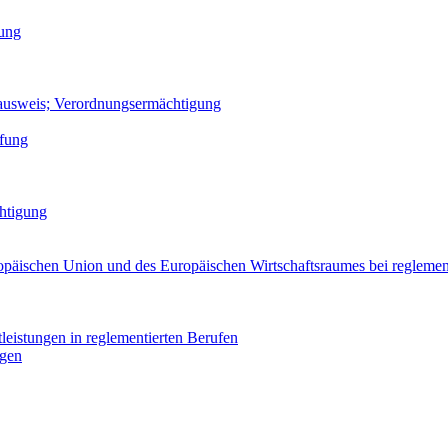
sung
fsausweis; Verordnungsermächtigung
üfung
htigung
opäischen Union und des Europäischen Wirtschaftsraumes bei reglemen
leistungen in reglementierten Berufen
ngen