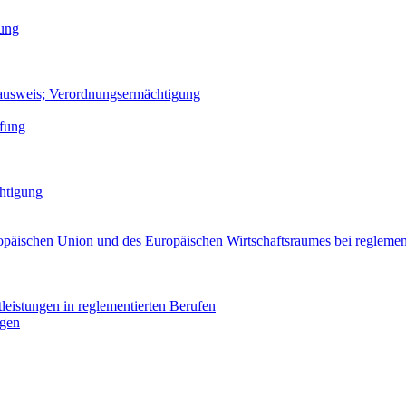
sung
fsausweis; Verordnungsermächtigung
üfung
htigung
opäischen Union und des Europäischen Wirtschaftsraumes bei reglemen
leistungen in reglementierten Berufen
ngen