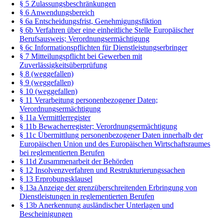
§ 5 Zulassungsbeschränkungen
§ 6 Anwendungsbereich
§ 6a Entscheidungsfrist, Genehmigungsfiktion
§ 6b Verfahren über eine einheitliche Stelle Europäischer
Berufsausweis; Verordnungsermächtigung
§ 6c Informationspflichten für Dienstleistungserbringer
§ 7 Mitteilungspflicht bei Gewerben mit
Zuverlässigkeitsüberprüfung
§ 8 (weggefallen)
§ 9 (weggefallen)
§ 10 (weggefallen)
§ 11 Verarbeitung personenbezogener Daten;
Verordnungsermächtigung
§ 11a Vermittlerregister
§ 11b Bewacherregister; Verordnungsermächtigung
§ 11c Übermittlung personenbezogener Daten innerhalb der
Europäischen Union und des Europäischen Wirtschaftsraumes
bei reglementierten Berufen
§ 11d Zusammenarbeit der Behörden
§ 12 Insolvenzverfahren und Restrukturierungssachen
§ 13 Erprobungsklausel
§ 13a Anzeige der grenzüberschreitenden Erbringung von
Dienstleistungen in reglementierten Berufen
§ 13b Anerkennung ausländischer Unterlagen und
Bescheinigungen