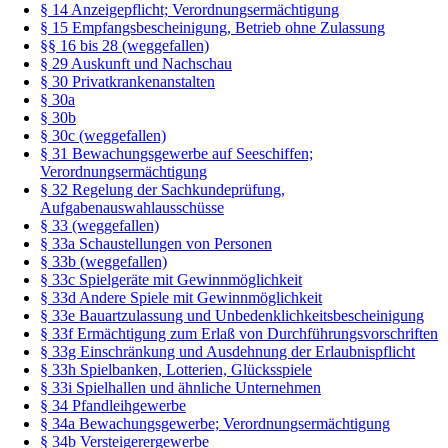
§ 14 Anzeigepflicht; Verordnungsermächtigung
§ 15 Empfangsbescheinigung, Betrieb ohne Zulassung
§§ 16 bis 28 (weggefallen)
§ 29 Auskunft und Nachschau
§ 30 Privatkrankenanstalten
§ 30a
§ 30b
§ 30c (weggefallen)
§ 31 Bewachungsgewerbe auf Seeschiffen;
Verordnungsermächtigung
§ 32 Regelung der Sachkundeprüfung,
Aufgabenauswahlausschüsse
§ 33 (weggefallen)
§ 33a Schaustellungen von Personen
§ 33b (weggefallen)
§ 33c Spielgeräte mit Gewinnmöglichkeit
§ 33d Andere Spiele mit Gewinnmöglichkeit
§ 33e Bauartzulassung und Unbedenklichkeitsbescheinigung
§ 33f Ermächtigung zum Erlaß von Durchführungsvorschriften
§ 33g Einschränkung und Ausdehnung der Erlaubnispflicht
§ 33h Spielbanken, Lotterien, Glücksspiele
§ 33i Spielhallen und ähnliche Unternehmen
§ 34 Pfandleihgewerbe
§ 34a Bewachungsgewerbe; Verordnungsermächtigung
§ 34b Versteigerergewerbe