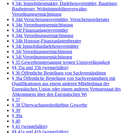
§ 34c Immobilienmakler, Darlehensvermittler, Bauträger,
Baubetreuer, Wohnimmobilienverwalter,
Verordnungsermächtigung
§ 34d Versicherungsvermittler, Versicherungsberater
§ 34e Verordnungsermächtigung
§ 34f Finanzanlagenvermittler
§ 34g Verordnungsermächtigung
§ 34h Honorar-Finanzanlagenberater
§ 34i Immobiliardarlehensvermittler
§ 34j Verordnungsermächtigung
§ 34l Verordnungsermächtigung
§ 35 Gewerbeuntersagung wegen Unzuverlässigkeit
§§ 35a und 35b (weggefallen)
§ 36 Öffentliche Bestellung von Sachverständigen
§ 36a Öffentliche Bestellung von Sachverständigen mit
Qualifikationen aus einem anderen Mitgliedstaat der
Europäischen Union oder einem anderen Vertragsstaat des
Abkommens über den Europäischen Wi
§ 37
§ 38 Überwachungsbedürftige Gewerbe
§ 39
§ 39a
§ 40
§ 41 (weggefallen)
§§ 41a und 41b (weggefallen)