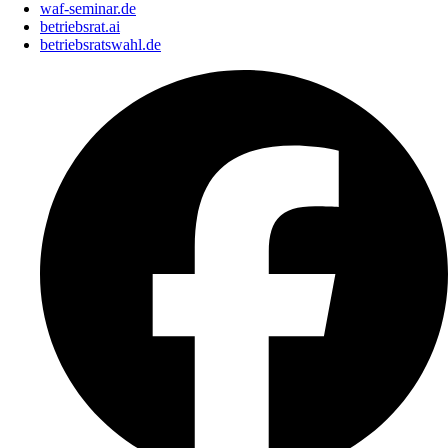
waf-seminar.de
betriebsrat.ai
betriebsratswahl.de