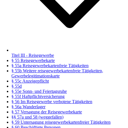
Titel III - Reisegewerbe
§ 55 Reisegewerbekarte
§ 55a Reisegewerbekartenfreie Tätigkeiten
§ 55b Weitere reisegewerbekartenfreie Tätigkeiten,
Gewerbelegitimationskarte
§ 55c Anzeigepflicht
§ 55d
§ 55e Sonn- und Feiertagsruhe
§ 55f Haftpflichtversicherung
§ 56 Im Reisegewerbe verbotene Tätigkeiten
§ 56a Wanderlager
§ 57 Versagung der Reisegewerbekarte
§§ 57a und 58 (weggefallen)
§ 59 Untersagung reisegewerbekartenfreier Tätigkeiten
§ 60 Beschäftigte Personen