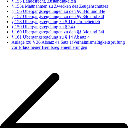
§ 155 Landesrecht, Zuständigkeiten
§ 155a Maßnahmen zu Zwecken des Zeugenschutzes
§ 156 Übergangsregelungen zu den §§ 34d und 34e
§ 157 Übergangsregelungen zu den §§ 34c und 34f
§ 158 Übergangsregelung zu § 11b; Probebetrieb
§ 159 Übergangsregelung zu § 34a
§ 160 Übergangsregelungen zu den §§ 34c und 34i
§ 161 Übergangsregelung zu § 14 Absatz 4
Anlage (zu § 36 Absatz 4a Satz 1)Verhältnismäßigkeitsprüfung
vor Erlass neuer Berufsreglementierungen