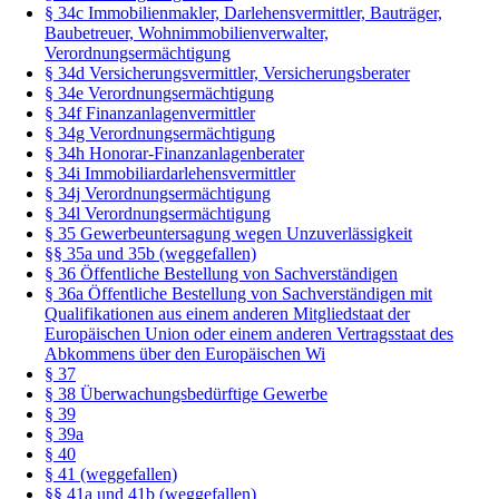
§ 34c Immobilienmakler, Darlehensvermittler, Bauträger,
Baubetreuer, Wohnimmobilienverwalter,
Verordnungsermächtigung
§ 34d Versicherungsvermittler, Versicherungsberater
§ 34e Verordnungsermächtigung
§ 34f Finanzanlagenvermittler
§ 34g Verordnungsermächtigung
§ 34h Honorar-Finanzanlagenberater
§ 34i Immobiliardarlehensvermittler
§ 34j Verordnungsermächtigung
§ 34l Verordnungsermächtigung
§ 35 Gewerbeuntersagung wegen Unzuverlässigkeit
§§ 35a und 35b (weggefallen)
§ 36 Öffentliche Bestellung von Sachverständigen
§ 36a Öffentliche Bestellung von Sachverständigen mit
Qualifikationen aus einem anderen Mitgliedstaat der
Europäischen Union oder einem anderen Vertragsstaat des
Abkommens über den Europäischen Wi
§ 37
§ 38 Überwachungsbedürftige Gewerbe
§ 39
§ 39a
§ 40
§ 41 (weggefallen)
§§ 41a und 41b (weggefallen)