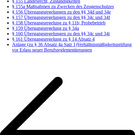
§ 155 Landesrecht, Zuständigkeiten
§ 155a Maßnahmen zu Zwecken des Zeugenschutzes
§ 156 Übergangsregelungen zu den §§ 34d und 34e
§ 157 Übergangsregelungen zu den §§ 34c und 34f
§ 158 Übergangsregelung zu § 11b; Probebetrieb
§ 159 Übergangsregelung zu § 34a
§ 160 Übergangsregelungen zu den §§ 34c und 34i
§ 161 Übergangsregelung zu § 14 Absatz 4
Anlage (zu § 36 Absatz 4a Satz 1)Verhältnismäßigkeitsprüfung
vor Erlass neuer Berufsreglementierungen