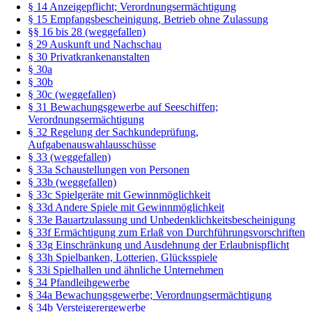
§ 14 Anzeigepflicht; Verordnungsermächtigung
§ 15 Empfangsbescheinigung, Betrieb ohne Zulassung
§§ 16 bis 28 (weggefallen)
§ 29 Auskunft und Nachschau
§ 30 Privatkrankenanstalten
§ 30a
§ 30b
§ 30c (weggefallen)
§ 31 Bewachungsgewerbe auf Seeschiffen;
Verordnungsermächtigung
§ 32 Regelung der Sachkundeprüfung,
Aufgabenauswahlausschüsse
§ 33 (weggefallen)
§ 33a Schaustellungen von Personen
§ 33b (weggefallen)
§ 33c Spielgeräte mit Gewinnmöglichkeit
§ 33d Andere Spiele mit Gewinnmöglichkeit
§ 33e Bauartzulassung und Unbedenklichkeitsbescheinigung
§ 33f Ermächtigung zum Erlaß von Durchführungsvorschriften
§ 33g Einschränkung und Ausdehnung der Erlaubnispflicht
§ 33h Spielbanken, Lotterien, Glücksspiele
§ 33i Spielhallen und ähnliche Unternehmen
§ 34 Pfandleihgewerbe
§ 34a Bewachungsgewerbe; Verordnungsermächtigung
§ 34b Versteigerergewerbe