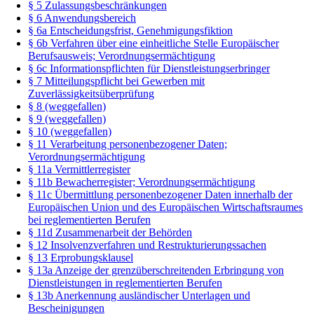
§ 5 Zulassungsbeschränkungen
§ 6 Anwendungsbereich
§ 6a Entscheidungsfrist, Genehmigungsfiktion
§ 6b Verfahren über eine einheitliche Stelle Europäischer
Berufsausweis; Verordnungsermächtigung
§ 6c Informationspflichten für Dienstleistungserbringer
§ 7 Mitteilungspflicht bei Gewerben mit
Zuverlässigkeitsüberprüfung
§ 8 (weggefallen)
§ 9 (weggefallen)
§ 10 (weggefallen)
§ 11 Verarbeitung personenbezogener Daten;
Verordnungsermächtigung
§ 11a Vermittlerregister
§ 11b Bewacherregister; Verordnungsermächtigung
§ 11c Übermittlung personenbezogener Daten innerhalb der
Europäischen Union und des Europäischen Wirtschaftsraumes
bei reglementierten Berufen
§ 11d Zusammenarbeit der Behörden
§ 12 Insolvenzverfahren und Restrukturierungssachen
§ 13 Erprobungsklausel
§ 13a Anzeige der grenzüberschreitenden Erbringung von
Dienstleistungen in reglementierten Berufen
§ 13b Anerkennung ausländischer Unterlagen und
Bescheinigungen