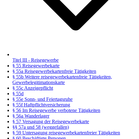
Titel III - Reisegewerbe
§ 55 Reisegewerbekarte
§ 55a Reisegewerbekartenfreie Tätigkeiten
§ 55b Weitere reisegewerbekartenfreie Tätigkeiten,
Gewerbelegitimationskarte
§ 55c Anzeigepflicht
§ 55d
§ 55e Sonn- und Feiertagsruhe
§ 55f Haftpflichtversicherung
§ 56 Im Reisegewerbe verbotene Tätigkeiten
§ 56a Wanderlager
§ 57 Versagung der Reisegewerbekarte
§§ 57a und 58 (weggefallen)
§ 59 Untersagung reisegewerbekartenfreier Tätigkeiten
§ 60 Beschäftigte Personen