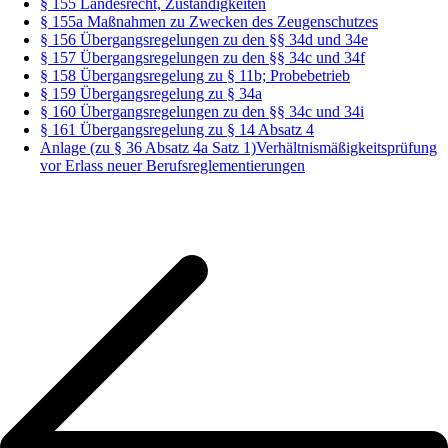
§ 155 Landesrecht, Zuständigkeiten
§ 155a Maßnahmen zu Zwecken des Zeugenschutzes
§ 156 Übergangsregelungen zu den §§ 34d und 34e
§ 157 Übergangsregelungen zu den §§ 34c und 34f
§ 158 Übergangsregelung zu § 11b; Probebetrieb
§ 159 Übergangsregelung zu § 34a
§ 160 Übergangsregelungen zu den §§ 34c und 34i
§ 161 Übergangsregelung zu § 14 Absatz 4
Anlage (zu § 36 Absatz 4a Satz 1)Verhältnismäßigkeitsprüfung
vor Erlass neuer Berufsreglementierungen