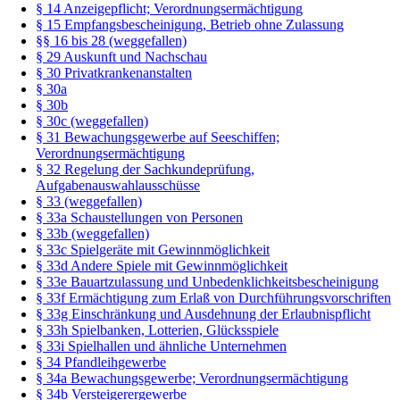
§ 14 Anzeigepflicht; Verordnungsermächtigung
§ 15 Empfangsbescheinigung, Betrieb ohne Zulassung
§§ 16 bis 28 (weggefallen)
§ 29 Auskunft und Nachschau
§ 30 Privatkrankenanstalten
§ 30a
§ 30b
§ 30c (weggefallen)
§ 31 Bewachungsgewerbe auf Seeschiffen;
Verordnungsermächtigung
§ 32 Regelung der Sachkundeprüfung,
Aufgabenauswahlausschüsse
§ 33 (weggefallen)
§ 33a Schaustellungen von Personen
§ 33b (weggefallen)
§ 33c Spielgeräte mit Gewinnmöglichkeit
§ 33d Andere Spiele mit Gewinnmöglichkeit
§ 33e Bauartzulassung und Unbedenklichkeitsbescheinigung
§ 33f Ermächtigung zum Erlaß von Durchführungsvorschriften
§ 33g Einschränkung und Ausdehnung der Erlaubnispflicht
§ 33h Spielbanken, Lotterien, Glücksspiele
§ 33i Spielhallen und ähnliche Unternehmen
§ 34 Pfandleihgewerbe
§ 34a Bewachungsgewerbe; Verordnungsermächtigung
§ 34b Versteigerergewerbe