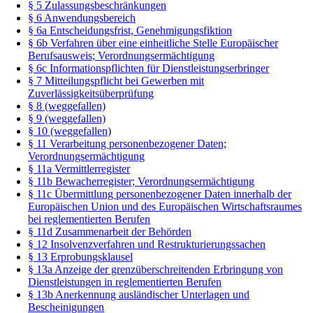
§ 5 Zulassungsbeschränkungen
§ 6 Anwendungsbereich
§ 6a Entscheidungsfrist, Genehmigungsfiktion
§ 6b Verfahren über eine einheitliche Stelle Europäischer
Berufsausweis; Verordnungsermächtigung
§ 6c Informationspflichten für Dienstleistungserbringer
§ 7 Mitteilungspflicht bei Gewerben mit
Zuverlässigkeitsüberprüfung
§ 8 (weggefallen)
§ 9 (weggefallen)
§ 10 (weggefallen)
§ 11 Verarbeitung personenbezogener Daten;
Verordnungsermächtigung
§ 11a Vermittlerregister
§ 11b Bewacherregister; Verordnungsermächtigung
§ 11c Übermittlung personenbezogener Daten innerhalb der
Europäischen Union und des Europäischen Wirtschaftsraumes
bei reglementierten Berufen
§ 11d Zusammenarbeit der Behörden
§ 12 Insolvenzverfahren und Restrukturierungssachen
§ 13 Erprobungsklausel
§ 13a Anzeige der grenzüberschreitenden Erbringung von
Dienstleistungen in reglementierten Berufen
§ 13b Anerkennung ausländischer Unterlagen und
Bescheinigungen