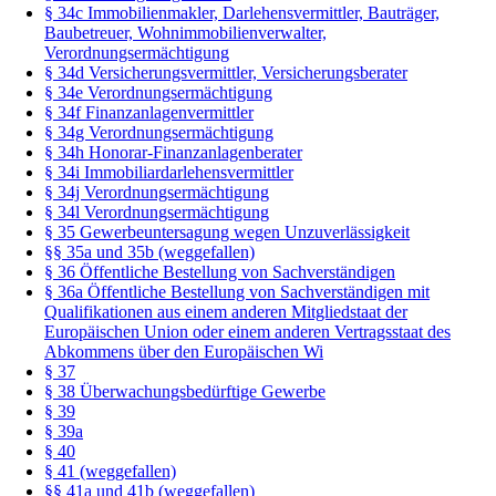
§ 34c Immobilienmakler, Darlehensvermittler, Bauträger,
Baubetreuer, Wohnimmobilienverwalter,
Verordnungsermächtigung
§ 34d Versicherungsvermittler, Versicherungsberater
§ 34e Verordnungsermächtigung
§ 34f Finanzanlagenvermittler
§ 34g Verordnungsermächtigung
§ 34h Honorar-Finanzanlagenberater
§ 34i Immobiliardarlehensvermittler
§ 34j Verordnungsermächtigung
§ 34l Verordnungsermächtigung
§ 35 Gewerbeuntersagung wegen Unzuverlässigkeit
§§ 35a und 35b (weggefallen)
§ 36 Öffentliche Bestellung von Sachverständigen
§ 36a Öffentliche Bestellung von Sachverständigen mit
Qualifikationen aus einem anderen Mitgliedstaat der
Europäischen Union oder einem anderen Vertragsstaat des
Abkommens über den Europäischen Wi
§ 37
§ 38 Überwachungsbedürftige Gewerbe
§ 39
§ 39a
§ 40
§ 41 (weggefallen)
§§ 41a und 41b (weggefallen)