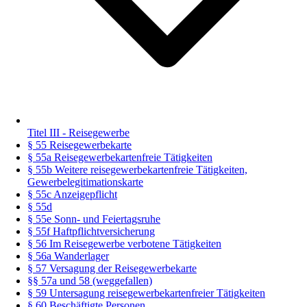
Titel III - Reisegewerbe
§ 55 Reisegewerbekarte
§ 55a Reisegewerbekartenfreie Tätigkeiten
§ 55b Weitere reisegewerbekartenfreie Tätigkeiten,
Gewerbelegitimationskarte
§ 55c Anzeigepflicht
§ 55d
§ 55e Sonn- und Feiertagsruhe
§ 55f Haftpflichtversicherung
§ 56 Im Reisegewerbe verbotene Tätigkeiten
§ 56a Wanderlager
§ 57 Versagung der Reisegewerbekarte
§§ 57a und 58 (weggefallen)
§ 59 Untersagung reisegewerbekartenfreier Tätigkeiten
§ 60 Beschäftigte Personen