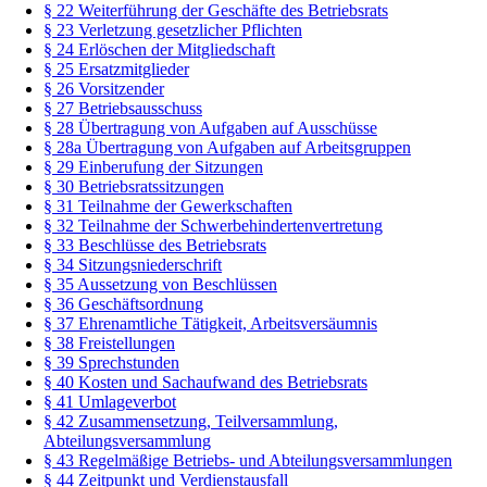
§ 22 Weiterführung der Geschäfte des Betriebsrats
§ 23 Verletzung gesetzlicher Pflichten
§ 24 Erlöschen der Mitgliedschaft
§ 25 Ersatzmitglieder
§ 26 Vorsitzender
§ 27 Betriebsausschuss
§ 28 Übertragung von Aufgaben auf Ausschüsse
§ 28a Übertragung von Aufgaben auf Arbeitsgruppen
§ 29 Einberufung der Sitzungen
§ 30 Betriebsratssitzungen
§ 31 Teilnahme der Gewerkschaften
§ 32 Teilnahme der Schwerbehindertenvertretung
§ 33 Beschlüsse des Betriebsrats
§ 34 Sitzungsniederschrift
§ 35 Aussetzung von Beschlüssen
§ 36 Geschäftsordnung
§ 37 Ehrenamtliche Tätigkeit, Arbeitsversäumnis
§ 38 Freistellungen
§ 39 Sprechstunden
§ 40 Kosten und Sachaufwand des Betriebsrats
§ 41 Umlageverbot
§ 42 Zusammensetzung, Teilversammlung,
Abteilungsversammlung
§ 43 Regelmäßige Betriebs- und Abteilungsversammlungen
§ 44 Zeitpunkt und Verdienstausfall