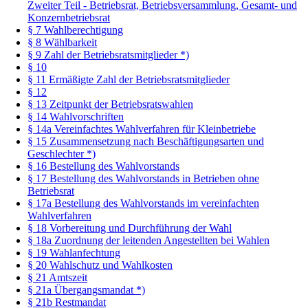
Zweiter Teil - Betriebsrat, Betriebsversammlung, Gesamt- und
Konzernbetriebsrat
§ 7 Wahlberechtigung
§ 8 Wählbarkeit
§ 9 Zahl der Betriebsratsmitglieder *)
§ 10
§ 11 Ermäßigte Zahl der Betriebsratsmitglieder
§ 12
§ 13 Zeitpunkt der Betriebsratswahlen
§ 14 Wahlvorschriften
§ 14a Vereinfachtes Wahlverfahren für Kleinbetriebe
§ 15 Zusammensetzung nach Beschäftigungsarten und
Geschlechter *)
§ 16 Bestellung des Wahlvorstands
§ 17 Bestellung des Wahlvorstands in Betrieben ohne
Betriebsrat
§ 17a Bestellung des Wahlvorstands im vereinfachten
Wahlverfahren
§ 18 Vorbereitung und Durchführung der Wahl
§ 18a Zuordnung der leitenden Angestellten bei Wahlen
§ 19 Wahlanfechtung
§ 20 Wahlschutz und Wahlkosten
§ 21 Amtszeit
§ 21a Übergangsmandat *)
§ 21b Restmandat