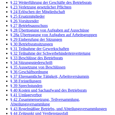
§ 22 Weiterführung der Geschäfte des Betriebsrats
§ 23 Verletzung gesetzlicher Pflichten
§ 24 Erlöschen der Mitgliedschaft
§ 25 Ersatzmitglieder
§ 26 Vorsitzender
§ 27 Betriebsausschuss
§ 28 Übertragung von Aufgaben auf Ausschüsse
§ 28a Übertragung von Aufgaben auf Arbeitsgruppen
§ 29 Einberufung der Sitzungen
§ 30 Betriebsratssitzungen
§ 31 Teilnahme der Gewerkschaften
§ 32 Teilnahme der Schwerbehindertenvertretung
§ 33 Beschlüsse des Betriebsrats
§ 34 Sitzungsniederschrift
§ 35 Aussetzung von Beschlüssen
§ 36 Geschäftsordnung
§ 37 Ehrenamtliche Tätigkeit, Arbeitsversäumnis
§ 38 Freistellungen
§ 39 Sprechstunden
§ 40 Kosten und Sachaufwand des Betriebsrats
§ 41 Umlageverbot
§ 42 Zusammensetzung, Teilversammlung,
Abteilungsversammlung
§ 43 Regelmäßige Betriebs- und Abteilungsversammlungen
§ 44 Zeitpunkt und Verdienstausfall