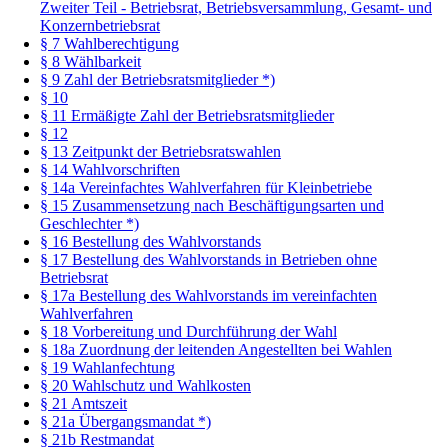
Zweiter Teil - Betriebsrat, Betriebsversammlung, Gesamt- und
Konzernbetriebsrat
§ 7 Wahlberechtigung
§ 8 Wählbarkeit
§ 9 Zahl der Betriebsratsmitglieder *)
§ 10
§ 11 Ermäßigte Zahl der Betriebsratsmitglieder
§ 12
§ 13 Zeitpunkt der Betriebsratswahlen
§ 14 Wahlvorschriften
§ 14a Vereinfachtes Wahlverfahren für Kleinbetriebe
§ 15 Zusammensetzung nach Beschäftigungsarten und
Geschlechter *)
§ 16 Bestellung des Wahlvorstands
§ 17 Bestellung des Wahlvorstands in Betrieben ohne
Betriebsrat
§ 17a Bestellung des Wahlvorstands im vereinfachten
Wahlverfahren
§ 18 Vorbereitung und Durchführung der Wahl
§ 18a Zuordnung der leitenden Angestellten bei Wahlen
§ 19 Wahlanfechtung
§ 20 Wahlschutz und Wahlkosten
§ 21 Amtszeit
§ 21a Übergangsmandat *)
§ 21b Restmandat