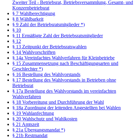
Zweiter Teil - Betriebsrat, Betriebsversammlung, Gesamt- und
Konzernbetriebsrat
§ 7 Wahlberechtigung
§ 8 Wählbarkeit
§ 9 Zahl der Betriebsratsmitglieder *)
§ 10
§ 11 Ermäßigte Zahl der Betriebsratsmitglieder
§ 12
§ 13 Zeitpunkt der Betriebsratswahlen
§ 14 Wahlvorschriften
§ 14a Vereinfachtes Wahlverfahren für Kleinbetriebe
§ 15 Zusammensetzung nach Beschäftigungsarten und
Geschlechter *)
§ 16 Bestellung des Wahlvorstands
§ 17 Bestellung des Wahlvorstands in Betrieben ohne
Betriebsrat
§ 17a Bestellung des Wahlvorstands im vereinfachten
Wahlverfahren
§ 18 Vorbereitung und Durchführung der Wahl
§ 18a Zuordnung der leitenden Angestellten bei Wahlen
§ 19 Wahlanfechtung
§ 20 Wahlschutz und Wahlkosten
§ 21 Amtszeit
§ 21a Übergangsmandat *)
§ 21b Restmandat