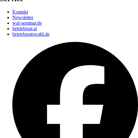
Kontakt
Newsletter
waf-seminar.de
betriebsrat.ai
betriebsratswahl.de