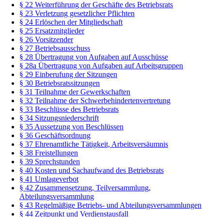
§ 22 Weiterführung der Geschäfte des Betriebsrats
§ 23 Verletzung gesetzlicher Pflichten
§ 24 Erlöschen der Mitgliedschaft
§ 25 Ersatzmitglieder
§ 26 Vorsitzender
§ 27 Betriebsausschuss
§ 28 Übertragung von Aufgaben auf Ausschüsse
§ 28a Übertragung von Aufgaben auf Arbeitsgruppen
§ 29 Einberufung der Sitzungen
§ 30 Betriebsratssitzungen
§ 31 Teilnahme der Gewerkschaften
§ 32 Teilnahme der Schwerbehindertenvertretung
§ 33 Beschlüsse des Betriebsrats
§ 34 Sitzungsniederschrift
§ 35 Aussetzung von Beschlüssen
§ 36 Geschäftsordnung
§ 37 Ehrenamtliche Tätigkeit, Arbeitsversäumnis
§ 38 Freistellungen
§ 39 Sprechstunden
§ 40 Kosten und Sachaufwand des Betriebsrats
§ 41 Umlageverbot
§ 42 Zusammensetzung, Teilversammlung,
Abteilungsversammlung
§ 43 Regelmäßige Betriebs- und Abteilungsversammlungen
§ 44 Zeitpunkt und Verdienstausfall