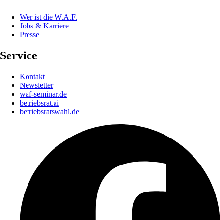
Wer ist die W.A.F.
Jobs & Karriere
Presse
Service
Kontakt
Newsletter
waf-seminar.de
betriebsrat.ai
betriebsratswahl.de