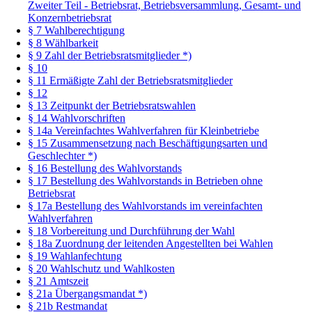
Zweiter Teil - Betriebsrat, Betriebsversammlung, Gesamt- und
Konzernbetriebsrat
§ 7 Wahlberechtigung
§ 8 Wählbarkeit
§ 9 Zahl der Betriebsratsmitglieder *)
§ 10
§ 11 Ermäßigte Zahl der Betriebsratsmitglieder
§ 12
§ 13 Zeitpunkt der Betriebsratswahlen
§ 14 Wahlvorschriften
§ 14a Vereinfachtes Wahlverfahren für Kleinbetriebe
§ 15 Zusammensetzung nach Beschäftigungsarten und
Geschlechter *)
§ 16 Bestellung des Wahlvorstands
§ 17 Bestellung des Wahlvorstands in Betrieben ohne
Betriebsrat
§ 17a Bestellung des Wahlvorstands im vereinfachten
Wahlverfahren
§ 18 Vorbereitung und Durchführung der Wahl
§ 18a Zuordnung der leitenden Angestellten bei Wahlen
§ 19 Wahlanfechtung
§ 20 Wahlschutz und Wahlkosten
§ 21 Amtszeit
§ 21a Übergangsmandat *)
§ 21b Restmandat