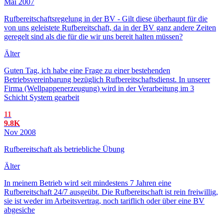
Mai 2007
Rufbereitschaftsregelung in der BV - Gilt diese überhaupt für die
von uns geleistete Rufbereitschaft, da in der BV ganz andere Zeiten
geregelt sind als die für die wir uns bereit halten müssen?
Älter
Guten Tag, ich habe eine Frage zu einer bestehenden
Betriebsvereinbarung bezüglich Rufbereitschaftsdienst. In unserer
Firma (Wellpappenerzeugung) wird in der Verarbeitung im 3
Schicht System gearbeit
11
9.8K
Nov 2008
Rufbereitschaft als betriebliche Übung
Älter
In meinem Betrieb wird seit mindestens 7 Jahren eine
Rufbereitschaft 24/7 ausgeübt. Die Rufbereitschaft ist rein freiwillig,
sie ist weder im Arbeitsvertrag, noch tariflich oder über eine BV
abgesiche