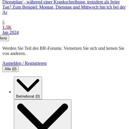
Dienstplan/ , während einer Krankschreibung, trotzdem als freier
Tag? Zum Beispiel: Montag, Dienstag und Mittwoch bin ich bei der
Ar
6
1.5K
Jan 2024
enü
Werden Sie Teil des BR-Forums. Vernetzen Sie sich und lernen Sie
von anderen.
Anmelden / Registrieren
Alle
(
0
)
Betriebsrat
(
0
)