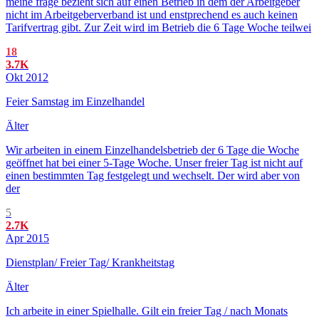
meine frage bezieht sich auf einen Betrieb in dem der Arbeitgeber
nicht im Arbeitgeberverband ist und enstprechend es auch keinen
Tarifvertrag gibt. Zur Zeit wird im Betrieb die 6 Tage Woche teilwei
18
3.7K
Okt 2012
Feier Samstag im Einzelhandel
Älter
Wir arbeiten in einem Einzelhandelsbetrieb der 6 Tage die Woche
geöffnet hat bei einer 5-Tage Woche. Unser freier Tag ist nicht auf
einen bestimmten Tag festgelegt und wechselt. Der wird aber von
der
5
2.7K
Apr 2015
Dienstplan/ Freier Tag/ Krankheitstag
Älter
Ich arbeite in einer Spielhalle. Gilt ein freier Tag / nach Monats