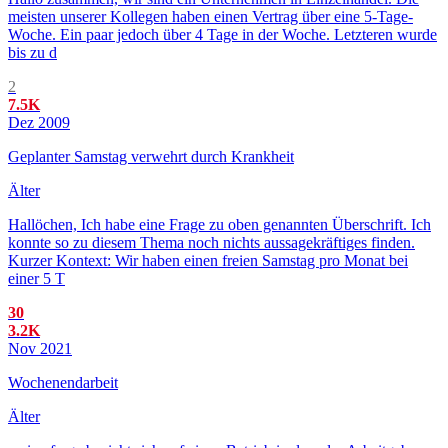
meisten unserer Kollegen haben einen Vertrag über eine 5-Tage-
Woche. Ein paar jedoch über 4 Tage in der Woche. Letzteren wurde
bis zu d
2
7.5K
Dez 2009
Geplanter Samstag verwehrt durch Krankheit
Älter
Hallöchen, Ich habe eine Frage zu oben genannten Überschrift. Ich
konnte so zu diesem Thema noch nichts aussagekräftiges finden.
Kurzer Kontext: Wir haben einen freien Samstag pro Monat bei
einer 5 T
30
3.2K
Nov 2021
Wochenendarbeit
Älter