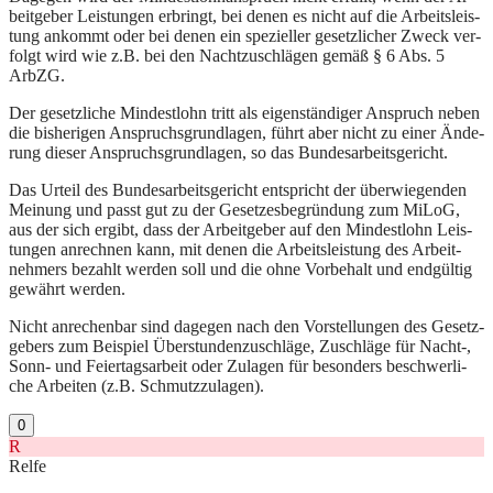
beit­ge­ber Leis­tun­gen er­bringt, bei de­nen es nicht auf die Ar­beits­leis­
tung an­kommt oder bei de­nen ein spe­zi­el­ler ge­setz­li­cher Zweck ver­
folgt wird wie z.B. bei den Nacht­zu­schlägen gemäß § 6 Abs. 5
ArbZG.
Der ge­setz­li­che Min­dest­lohn tritt als ei­genständi­ger An­spruch ne­ben
die bis­he­ri­gen An­spruchs­grund­la­gen, führt aber nicht zu ei­ner Ände­
rung die­ser An­spruchs­grund­la­gen, so das Bundesarbeitsgericht.
Das Ur­teil des Bundesarbeitsgericht ent­spricht der über­wie­gen­den
Mei­nung und passt gut zu der Ge­set­zes­be­gründung zum Mi­LoG,
aus der sich ergibt, dass der Ar­beit­ge­ber auf den Min­dest­lohn Leis­
tun­gen an­rech­nen kann, mit de­nen die Ar­beits­leis­tung des Ar­beit­
neh­mers be­zahlt wer­den soll und die oh­ne Vor­be­halt und endgültig
gewährt wer­den.
Nicht an­re­chen­bar sind da­ge­gen nach den Vor­stel­lun­gen des Ge­setz­
ge­bers zum Bei­spiel Über­stun­den­zu­schläge, Zu­schläge für Nacht-,
Sonn- und Fei­er­tags­ar­beit oder Zu­la­gen für be­son­ders be­schwer­li­
che Ar­bei­ten (z.B. Schmutz­zu­la­gen).
0
R
Relfe