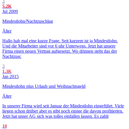
3
5.2K
Jul 2009
Mindestlohn/Nachtzuschlag
Älter
Hallo hab mal eine kurze Frage. Seit kurzem ist ja Mindestlohn.
Und die Mitarbeiter sind vor 6 uhr Unterwegs. Jetzt hat unsere
Firma einen neuen Vertrag aufgesetzt. Wo drinnen steht das der
Nachtzusc
3
1.3K
Jan 2015
Mindestlohn plus Urlaub und Weihnachtsgeld
Älter
In unserer Firma wird seit Januar der Mindestlohn eingeführt. Viele
liegen schon drüber aber es gibt noch einige die davon profitierten.
Jetzt hat unser AG sich was tolles einfallen lassen. Es zahlt
10