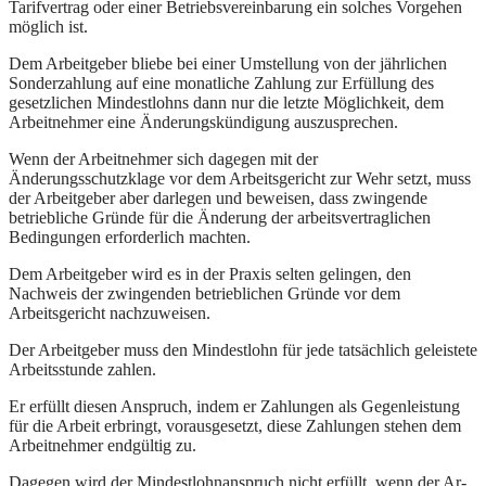
Tarifvertrag oder einer Betriebsvereinbarung ein solches Vorgehen
möglich ist.
Dem Arbeitgeber bliebe bei einer Umstellung von der jährlichen
Sonderzahlung auf eine monatliche Zahlung zur Erfüllung des
gesetzlichen Mindestlohns dann nur die letzte Möglichkeit, dem
Arbeitnehmer eine Änderungskündigung auszusprechen.
Wenn der Arbeitnehmer sich dagegen mit der
Änderungsschutzklage vor dem Arbeitsgericht zur Wehr setzt, muss
der Arbeitgeber aber darlegen und beweisen, dass zwingende
betriebliche Gründe für die Änderung der arbeitsvertraglichen
Bedingungen erforderlich machten.
Dem Arbeitgeber wird es in der Praxis selten gelingen, den
Nachweis der zwingenden betrieblichen Gründe vor dem
Arbeitsgericht nachzuweisen.
Der Ar­beit­ge­ber muss den Min­dest­lohn für je­de tatsächlich ge­leis­te­te
Ar­beits­stun­de zah­len.
Er erfüllt die­sen An­spruch, in­dem er Zah­lun­gen als Ge­gen­leis­tung
für die Ar­beit er­bringt, vor­aus­ge­setzt, die­se Zah­lun­gen ste­hen dem
Ar­beit­neh­mer endgültig zu.
Da­ge­gen wird der Min­dest­lohn­an­spruch nicht erfüllt, wenn der Ar­