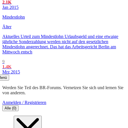
2.1K
Jan 2015
Mindestlohn
Älter
Aktuelles Urteil zum Mindestlohn Urlaubsgeld und eine etwaige
jährliche Sonderzahlung werden nicht auf den gesetzlichen
Mindestlohn angerechnet. Das hat das Arbeitsgericht Berlin am
Mittwoch entsch
9
1.4K
Mrz 2015
enü
Werden Sie Teil des BR-Forums. Vernetzen Sie sich und lernen Sie
von anderen.
Anmelden / Registrieren
Alle
(
0
)