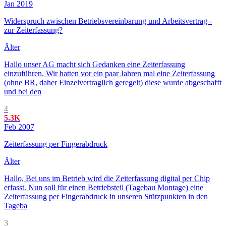
Jan 2019
Widerspruch zwischen Betriebsvereinbarung und Arbeitsvertrag -
zur Zeiterfassung?
Älter
Hallo unser AG macht sich Gedanken eine Zeiterfassung
einzuführen. Wir hatten vor ein paar Jahren mal eine Zeiterfassung
(ohne BR, daher Einzelvertraglich geregelt) diese wurde abgeschafft
und bei den
4
5.3K
Feb 2007
Zeiterfassung per Fingerabdruck
Älter
Hallo, Bei uns im Betrieb wird die Zeiterfassung digital per Chip
erfasst. Nun soll für einen Betriebsteil (Tagebau Montage) eine
Zeiterfassung per Fingerabdruck in unseren Stützpunkten in den
Tageba
3