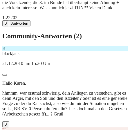
die Vorsitzende, die 3. im Bunde hat überhaupt keine Ahnung +
auch kein Interesse. Was kann ich jetzt TUN?? Vielen Dank
1.222
0
2
0
Antworten
Community-Antworten (
2
)
B
blackjack
21.12.2010 um 15:20 Uhr
Hallo Karen,
hhmmm, war erstmal schwierig, dein Anliegen zu verstehen. gibt es
denn Ärger, mit den Soll und den Istzeiten? oder ist es eine generelle
Frage zu der du Rat suchst, also wie du mir der Situation umgehen
sollst, BR SV 0 Personalreferentin? Lies doch mal an den Gesetzten
(Arbeitszeiten gesetz ff)... ? Gruß
0
U