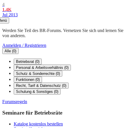
4
1.4K
Jul 2013
enü
Werden Sie Teil des BR-Forums. Vernetzen Sie sich und lernen Sie
von anderen.
Anmelden / Registrieren
Alle
(
0
)
Betriebsrat
(
0
)
Personal & Arbeitsverhältnis
(
0
)
Schutz & Sonderrechte
(
0
)
Funktionen
(
0
)
Recht, Tarif & Datenschutz
(
0
)
Schulung & Sonstiges
(
0
)
Forumsregeln
Seminare für Betriebsräte
Katalog kostenlos bestellen