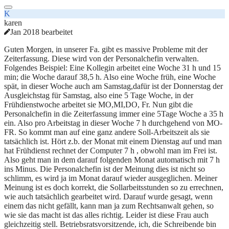
K
karen
Jan 2018 bearbeitet
Guten Morgen, in unserer Fa. gibt es massive Probleme mit der
Zeiterfassung. Diese wird von der Personalchefin verwalten.
Folgendes Beispiel: Eine Kollegin arbeitet eine Woche 31 h und 15
min; die Woche darauf 38,5 h. Also eine Woche früh, eine Woche
spät, in dieser Woche auch am Samstag,dafür ist der Donnerstag der
Ausgleichstag für Samstag, also eine 5 Tage Woche, in der
Frühdienstwoche arbeitet sie MO,MI,DO, Fr. Nun gibt die
Personalchefin in die Zeiterfassung immer eine 5Tage Woche a 35 h
ein. Also pro Arbeitstag in dieser Woche 7 h durchgehend von MO-
FR. So kommt man auf eine ganz andere Soll-Arbeitszeit als sie
tatsächlich ist. Hört z.b. der Monat mit einem Dienstag auf und man
hat Frühdienst rechnet der Computer 7 h , obwohl man im Frei ist.
Also geht man in dem darauf folgenden Monat automatisch mit 7 h
ins Minus. Die Personalchefin ist der Meinung dies ist nicht so
schlimm, es wird ja im Monat darauf wieder ausgeglichen. Meiner
Meinung ist es doch korrekt, die Sollarbeitsstunden so zu errechnen,
wie auch tatsächlich gearbeitet wird. Darauf wurde gesagt, wenn
einem das nicht gefällt, kann man ja zum Rechtsanwalt gehen, so
wie sie das macht ist das alles richtig. Leider ist diese Frau auch
gleichzeitig stell. Betriebsratsvorsitzende, ich, die Schreibende bin