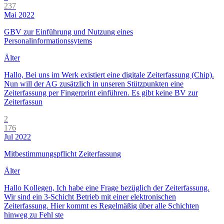
237
Mai 2022
GBV zur Einführung und Nutzung eines
Personalinformationssytems
Älter
Hallo, Bei uns im Werk existiert eine digitale Zeiterfassung (Chip).
Nun will der AG zusätzlich in unseren Stützpunkten eine
Zeiterfassung per Fingerprint einführen. Es gibt keine BV zur
Zeiterfassun
2
176
Jul 2022
Mitbestimmungspflicht Zeiterfassung
Älter
Hallo Kollegen, Ich habe eine Frage bezüglich der Zeiterfassung.
Wir sind ein 3-Schicht Betrieb mit einer elektronischen
Zeiterfassung. Hier kommt es Regelmäßig über alle Schichten
hinweg zu Fehl ste