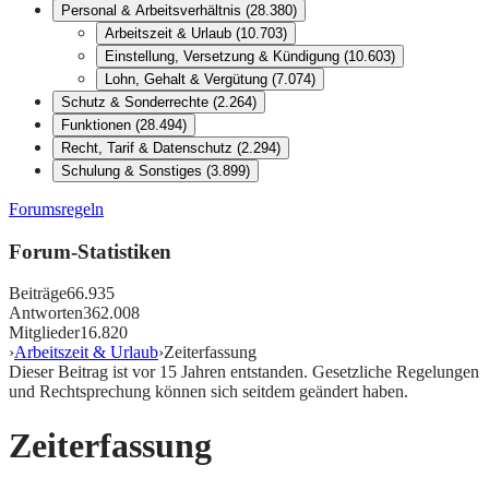
Personal & Arbeitsverhältnis
(
28.380
)
Arbeitszeit & Urlaub
(
10.703
)
Einstellung, Versetzung & Kündigung
(
10.603
)
Lohn, Gehalt & Vergütung
(
7.074
)
Schutz & Sonderrechte
(
2.264
)
Funktionen
(
28.494
)
Recht, Tarif & Datenschutz
(
2.294
)
Schulung & Sonstiges
(
3.899
)
Forumsregeln
Forum-Statistiken
Beiträge
66.935
Antworten
362.008
Mitglieder
16.820
›
Arbeitszeit & Urlaub
›
Zeiterfassung
Dieser Beitrag ist vor
15
Jahren entstanden. Gesetzliche Regelungen
und Rechtsprechung können sich seitdem geändert haben.
Zeiterfassung