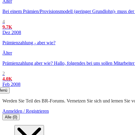
Älter
Bei einem Prämien/Provisionsmodell (geringer Grundlohn)- muss der A
4
9.7K
Dez 2008
Prämienzahlung - aber wie?
Älter
Prämienzahlung aber wie? Hallo, folgendes bei uns sollen Mitarbeiter
2
4.0K
Feb 2008
enü
Werden Sie Teil des BR-Forums. Vernetzen Sie sich und lernen Sie v
Anmelden / Registrieren
Alle
(
0
)