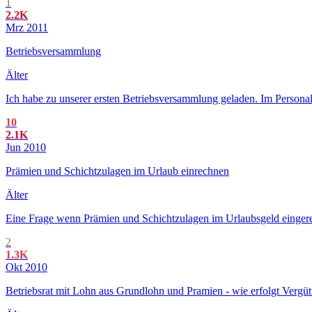
1
2.2K
Mrz 2011
Betriebsversammlung
Älter
Ich habe zu unserer ersten Betriebsversammlung geladen. Im Personal
10
2.1K
Jun 2010
Prämien und Schichtzulagen im Urlaub einrechnen
Älter
Eine Frage wenn Prämien und Schichtzulagen im Urlaubsgeld eingere
2
1.3K
Okt 2010
Betriebsrat mit Lohn aus Grundlohn und Pramien - wie erfolgt Vergü