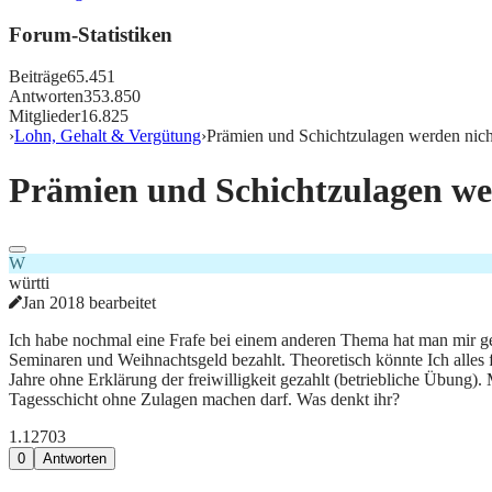
Forum-Statistiken
Beiträge
65.451
Antworten
353.850
Mitglieder
16.825
›
Lohn, Gehalt & Vergütung
›
Prämien und Schichtzulagen werden nich
Prämien und Schichtzulagen we
W
württi
Jan 2018 bearbeitet
Ich habe nochmal eine Frafe bei einem anderen Thema hat man mir ges
Seminaren und Weihnachtsgeld bezahlt. Theoretisch könnte Ich alles 
Jahre ohne Erklärung der freiwilligkeit gezahlt (betriebliche Übung)
Tagesschicht ohne Zulagen machen darf. Was denkt ihr?
1.127
0
3
0
Antworten