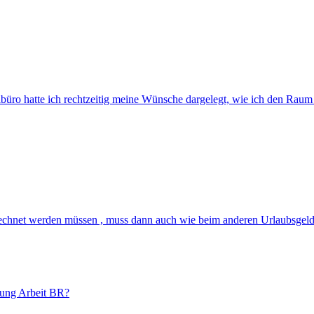
büro hatte ich rechtzeitig meine Wünsche dargelegt, wie ich den Raum
chnet werden müssen , muss dann auch wie beim anderen Urlaubsgeld e
tung Arbeit BR?