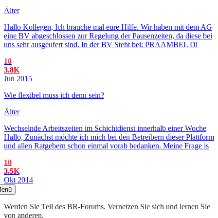
Älter
Hallo Kollegen, Ich brauche mal eure Hilfe. Wir haben mit dem AG
eine BV abgeschlossen zur Regelung der Pausenzeiten, da diese bei
uns sehr ausgeufert sind. In der BV Steht bei: PRÄAMBEL Di
18
3.8K
Jun 2015
Wie flexibel muss ich denn sein?
Älter
Wechselnde Arbeitszeiten im Schichtdienst innerhalb einer Woche
Hallo, Zunächst möchte ich mich bei den Betreibern dieser Plattform
und allen Ratgebern schon einmal vorab bedanken. Meine Frage is
10
3.5K
Okt 2014
enü
Werden Sie Teil des BR-Forums. Vernetzen Sie sich und lernen Sie
von anderen.