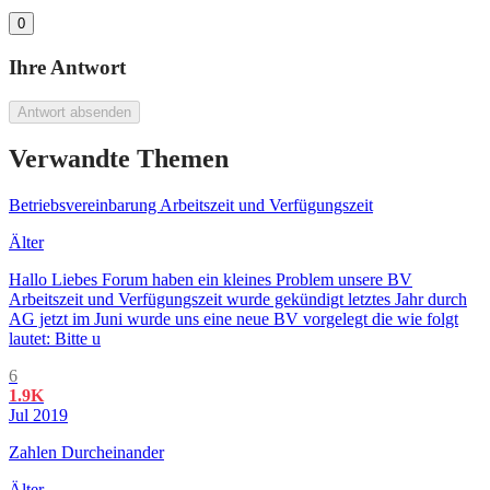
0
Ihre Antwort
Antwort absenden
Verwandte Themen
Betriebsvereinbarung Arbeitszeit und Verfügungszeit
Älter
Hallo Liebes Forum haben ein kleines Problem unsere BV
Arbeitszeit und Verfügungszeit wurde gekündigt letztes Jahr durch
AG jetzt im Juni wurde uns eine neue BV vorgelegt die wie folgt
lautet: Bitte u
6
1.9K
Jul 2019
Zahlen Durcheinander
Älter