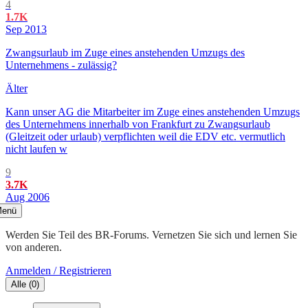
4
1.7K
Sep 2013
Zwangsurlaub im Zuge eines anstehenden Umzugs des
Unternehmens - zulässig?
Älter
Kann unser AG die Mitarbeiter im Zuge eines anstehenden Umzugs
des Unternehmens innerhalb von Frankfurt zu Zwangsurlaub
(Gleitzeit oder urlaub) verpflichten weil die EDV etc. vermutlich
nicht laufen w
9
3.7K
Aug 2006
enü
Werden Sie Teil des BR-Forums. Vernetzen Sie sich und lernen Sie
von anderen.
Anmelden / Registrieren
Alle
(
0
)