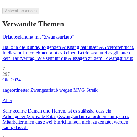
Antwort absenden
Verwandte Themen
Urlaubsplanung mit "Zwangsurlaub"
Hallo in die Runde, folgenden Aushang hat unser AG veröffentlicht.
In diesem Unternehmen gibt es keinen Betriebsrat und es gilt auch
kein Tarifvertrag. Wie seht ihr die Aussagen zu dem "Zwangsurlaub
7
297
Okt 2024
angeordnerter Zwangsurlaub wegen MVG Streik
Älter
Sehr geehrte Damen und Herren, ist es zulässig, dass ein
Arbeitgeber (3 private Kitas) Zwangsurlaub anordnen kann, da es
Mitarbeiterinnen aus zwei Einrichtungen nicht zugemutet werden
kann, dass di