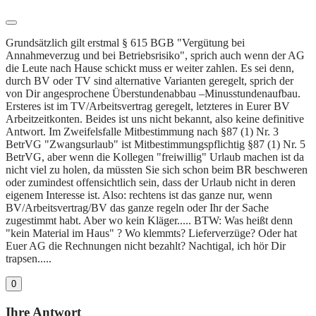
Grundsätzlich gilt erstmal § 615 BGB "Vergütung bei
Annahmeverzug und bei Betriebsrisiko", sprich auch wenn der AG
die Leute nach Hause schickt muss er weiter zahlen. Es sei denn,
durch BV oder TV sind alternative Varianten geregelt, sprich der
von Dir angesprochene Überstundenabbau –Minusstundenaufbau.
Ersteres ist im TV/Arbeitsvertrag geregelt, letzteres in Eurer BV
Arbeitzeitkonten. Beides ist uns nicht bekannt, also keine definitive
Antwort. Im Zweifelsfalle Mitbestimmung nach §87 (1) Nr. 3
BetrVG "Zwangsurlaub" ist Mitbestimmungspflichtig §87 (1) Nr. 5
BetrVG, aber wenn die Kollegen "freiwillig" Urlaub machen ist da
nicht viel zu holen, da müssten Sie sich schon beim BR beschweren
oder zumindest offensichtlich sein, dass der Urlaub nicht in deren
eigenem Interesse ist. Also: rechtens ist das ganze nur, wenn
BV/Arbeitsvertrag/BV das ganze regeln oder Ihr der Sache
zugestimmt habt. Aber wo kein Kläger..... BTW: Was heißt denn
"kein Material im Haus" ? Wo klemmts? Lieferverzüge? Oder hat
Euer AG die Rechnungen nicht bezahlt? Nachtigal, ich hör Dir
trapsen.....
0
Ihre Antwort