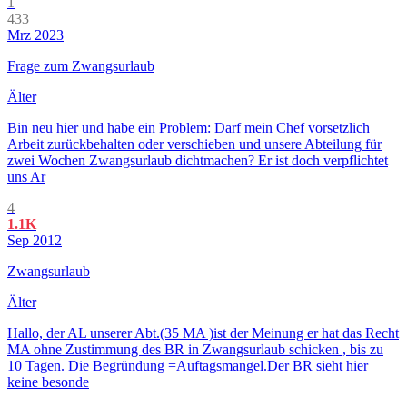
1
433
Mrz 2023
Frage zum Zwangsurlaub
Älter
Bin neu hier und habe ein Problem: Darf mein Chef vorsetzlich
Arbeit zurückbehalten oder verschieben und unsere Abteilung für
zwei Wochen Zwangsurlaub dichtmachen? Er ist doch verpflichtet
uns Ar
4
1.1K
Sep 2012
Zwangsurlaub
Älter
Hallo, der AL unserer Abt.(35 MA )ist der Meinung er hat das Recht
MA ohne Zustimmung des BR in Zwangsurlaub schicken , bis zu
10 Tagen. Die Begründung =Auftagsmangel.Der BR sieht hier
keine besonde