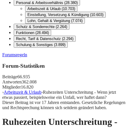
Personal & Arbeitsverhältnis
(
28.380
)
Arbeitszeit & Urlaub
(
10.703
)
Einstellung, Versetzung & Kündigung
(
10.603
)
Lohn, Gehalt & Vergütung
(
7.074
)
Schutz & Sonderrechte
(
2.264
)
Funktionen
(
28.494
)
Recht, Tarif & Datenschutz
(
2.294
)
Schulung & Sonstiges
(
3.899
)
Forumsregeln
Forum-Statistiken
Beiträge
66.935
Antworten
362.008
Mitglieder
16.820
›
Arbeitszeit & Urlaub
›
Ruhezeiten Unterschreitung - Wenn jetzt
etwas passiert, beispielsweise ein Unfall, wer haftet dann?
Dieser Beitrag ist vor
17
Jahren entstanden. Gesetzliche Regelungen
und Rechtsprechung können sich seitdem geändert haben.
Ruhezeiten Unterschreitung -