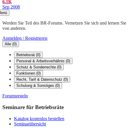
6.1K
Sep 2008
enü
Werden Sie Teil des BR-Forums. Vernetzen Sie sich und lernen Sie
von anderen.
Anmelden / Registrieren
Alle
(
0
)
Betriebsrat
(
0
)
Personal & Arbeitsverhältnis
(
0
)
Schutz & Sonderrechte
(
0
)
Funktionen
(
0
)
Recht, Tarif & Datenschutz
(
0
)
Schulung & Sonstiges
(
0
)
Forumsregeln
Seminare für Betriebsräte
Katalog kostenlos bestellen
Seminarübersicht