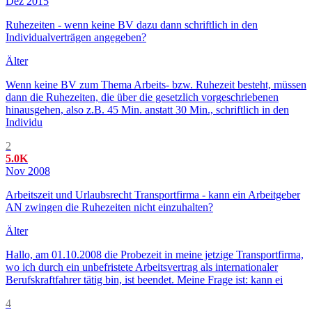
Dez 2015
Ruhezeiten - wenn keine BV dazu dann schriftlich in den
Individualverträgen angegeben?
Älter
Wenn keine BV zum Thema Arbeits- bzw. Ruhezeit besteht, müssen
dann die Ruhezeiten, die über die gesetzlich vorgeschriebenen
hinausgehen, also z.B. 45 Min. anstatt 30 Min., schriftlich in den
Individu
2
5.0K
Nov 2008
Arbeitszeit und Urlaubsrecht Transportfirma - kann ein Arbeitgeber
AN zwingen die Ruhezeiten nicht einzuhalten?
Älter
Hallo, am 01.10.2008 die Probezeit in meine jetzige Transportfirma,
wo ich durch ein unbefristete Arbeitsvertrag als internationaler
Berufskraftfahrer tätig bin, ist beendet. Meine Frage ist: kann ei
4