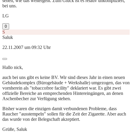
sehen, wie das weitergeht. Zum Glück ist es relativ unkompliziert,
bei uns.
LG
0
S
Saluk
22.11.2007 um 09:32 Uhr
Hallo nick,
auch bei uns gibt es keine BV. Wir sind dieses Jahr in einen neuen
Gebäudekomplex (Bürogebäude + Werkshalle) umgezogen, das von
vornherein als "tobaccofree facility" deklariert war. Es gibt zwei
offizielle Bereiche an entsprechenden Hintereingängen, an denen
Aschenbecher zur Verfügung stehen.
Bisher waren die einzigen damit verbundenen Probleme, dass
Raucher "ausstempeln" sollen für die Zeit der Zigarette. Aber auch
das wurde von der Belegschaft akzeptiert.
Grüße, Saluk