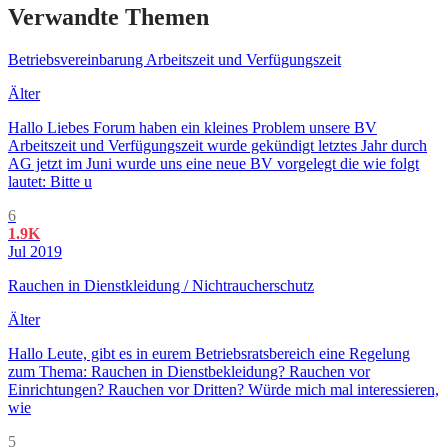
Verwandte Themen
Betriebsvereinbarung Arbeitszeit und Verfügungszeit
Älter
Hallo Liebes Forum haben ein kleines Problem unsere BV
Arbeitszeit und Verfügungszeit wurde gekündigt letztes Jahr durch
AG jetzt im Juni wurde uns eine neue BV vorgelegt die wie folgt
lautet: Bitte u
6
1.9K
Jul 2019
Rauchen in Dienstkleidung / Nichtraucherschutz
Älter
Hallo Leute, gibt es in eurem Betriebsratsbereich eine Regelung
zum Thema: Rauchen in Dienstbekleidung? Rauchen vor
Einrichtungen? Rauchen vor Dritten? Würde mich mal interessieren,
wie
5