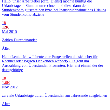
Hallo, unser Arbeitgeber (öfftl. Dienst) möchte künftig die
Urlaubstage in Stunden umrechnen und diese dann dem
Stundenkonto gutschreiben bzw. bei Inanspruchnahme des Urlaubs
vom Stundenkonto abziehe
18
12K
Mai 2015
Zahlen Durcheinander
Älter
Hallo Leute! Ich will heute eine Frage stellen die sich eher für
Rechner oder logisch Denkenden wendet;-). Es geht um
Auszahlung von Überstunden Prozenten. Hier erst einmal der der
dazugehörige
18
1.6K
Nov 2012
zu viele Urlaubstage durch Überstunden am Jahresende ausgleichen
Älter