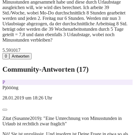
Minusstunden angesammelt habe und diese durch Urlaubstage
ausgleichen will, wie wird dies berechnet. Ich arbeite 39
Std./Woche, wobei Mo-Do durchschnittlich 8 Stunden gearbeitet
werden und jeden 2. Freitag nur 6 Stunden. Werden mir nun 3
Urlaubstage abgezogen, da der durchschnittliche Arbeitstag 8 Std.
beträgt oder werden die 39 Wochenarbeitsstunden durch 5 Tage
geteilt = 7,8 und dann ebenfalls 3 Urlaubstage, wobei noch
Minusstunden verbleiben?
5.591
0
17
0
Antworten
Community-Antworten (
17
)
P
Pjöööng
28.01.2019 um 18:26 Uhr
Zitat (Susanne2019): "Eine Umrechnung von Minusstunden in
Urlaub ist rechtlich zwar fraglich"
Nö! Sie ist unzulässig. Und insofern ist Deine Frage in eiwa so als