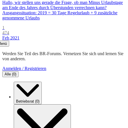
Hallo, wir stellen uns gerade die Frage, ob man Minus Urlaubstage
am Ende des Jahres durch Überstunden verrechnen kann?
Ausgangssituation: 2019 = 30 Tage Regelurlaub + 9 zusätzliche
genommene Urlaubs
1
474
Feb 2021
enü
Werden Sie Teil des BR-Forums. Vernetzen Sie sich und lernen Sie
von anderen.
Anmelden / Registrieren
Alle
(
0
)
Betriebsrat
(
0
)