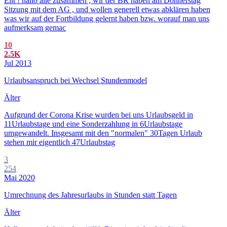
Eilt ! hallo alle zusammen , wir der BR haben am Donnerstag
Sitzung mit dem AG , und wollen generell etwas abklären haben
was wir auf der Fortbildung gelernt haben bzw. worauf man uns
aufmerksam gemac
10
2.5K
Jul 2013
Urlaubsanspruch bei Wechsel Stundenmodel
Älter
Aufgrund der Corona Krise wurden bei uns Urlaubsgeld in
11Urlaubstage und eine Sonderzahlung in 6Urlaubstage
umgewandelt. Insgesamt mit den "normalen" 30Tagen Urlaub
stehen mir eigentlich 47Urlaubstag
3
254
Mai 2020
Umrechnung des Jahresurlaubs in Stunden statt Tagen
Älter