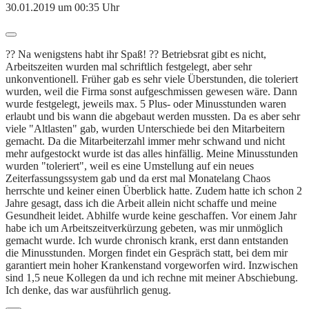
30.01.2019 um 00:35 Uhr
?? Na wenigstens habt ihr Spaß! ?? Betriebsrat gibt es nicht,
Arbeitszeiten wurden mal schriftlich festgelegt, aber sehr
unkonventionell. Früher gab es sehr viele Überstunden, die toleriert
wurden, weil die Firma sonst aufgeschmissen gewesen wäre. Dann
wurde festgelegt, jeweils max. 5 Plus- oder Minusstunden waren
erlaubt und bis wann die abgebaut werden mussten. Da es aber sehr
viele "Altlasten" gab, wurden Unterschiede bei den Mitarbeitern
gemacht. Da die Mitarbeiterzahl immer mehr schwand und nicht
mehr aufgestockt wurde ist das alles hinfällig. Meine Minusstunden
wurden "toleriert", weil es eine Umstellung auf ein neues
Zeiterfassungssystem gab und da erst mal Monatelang Chaos
herrschte und keiner einen Überblick hatte. Zudem hatte ich schon 2
Jahre gesagt, dass ich die Arbeit allein nicht schaffe und meine
Gesundheit leidet. Abhilfe wurde keine geschaffen. Vor einem Jahr
habe ich um Arbeitszeitverkürzung gebeten, was mir unmöglich
gemacht wurde. Ich wurde chronisch krank, erst dann entstanden
die Minusstunden. Morgen findet ein Gespräch statt, bei dem mir
garantiert mein hoher Krankenstand vorgeworfen wird. Inzwischen
sind 1,5 neue Kollegen da und ich rechne mit meiner Abschiebung.
Ich denke, das war ausführlich genug.