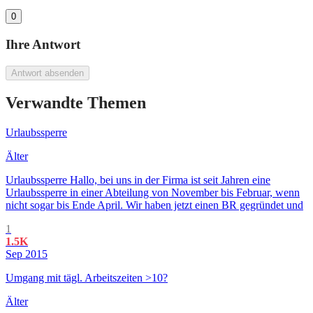
0
Ihre Antwort
Antwort absenden
Verwandte Themen
Urlaubssperre
Älter
Urlaubssperre Hallo, bei uns in der Firma ist seit Jahren eine
Urlaubssperre in einer Abteilung von November bis Februar, wenn
nicht sogar bis Ende April. Wir haben jetzt einen BR gegründet und
1
1.5K
Sep 2015
Umgang mit tägl. Arbeitszeiten >10?
Älter