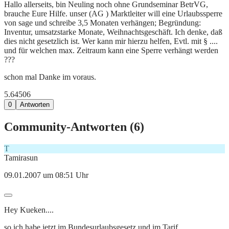
Hallo allerseits, bin Neuling noch ohne Grundseminar BetrVG,
brauche Eure Hilfe. unser (AG ) Marktleiter will eine Urlaubssperre
von sage und schreibe 3,5 Monaten verhängen; Begründung:
Inventur, umsatzstarke Monate, Weihnachtsgeschäft. Ich denke, daß
dies nicht gesetzlich ist. Wer kann mir hierzu helfen, Evtl. mit § ....
und für welchen max. Zeitraum kann eine Sperre verhängt werden
???
schon mal Danke im voraus.
5.645
0
6
0
Antworten
Community-Antworten (
6
)
T
Tamirasun
09.01.2007 um 08:51 Uhr
Hey Kueken....
so ich habe jetzt im Bundesurlaubsgesetz und im Tarif