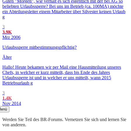
Guten "Morgen", wie verhält es sich eigentlich mit der bei AG so
beliebten Urlaubssperre? Bei uns im Betrieb (ca. 100MA) möchte
ein Abteilungsleiter einem Mitarbeiter über Silvester keinen Urlaub
g
3
3.9K
Mrz 2006
Urlaubssperre mitbestimmungspflichtig?
Älter
Hallo! Heute bekamen wir per Mail eine Hausmitteilung unseres
Chefs, in welcher er kurz mitteilt, dass bis Ende des Jahres
Urlaubssperre ist und in welcher er uns mitteilt, wann 2015
Betriebsurlaub g
3
1.4K
Nov 2014
enü
Werden Sie Teil des BR-Forums. Vernetzen Sie sich und lernen Sie
von anderen.