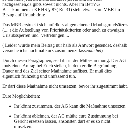
nachgesehen,da gibts soweit nichts. Aber im BetrVG
Basiskommentar KRHS § 87( Rd 31) steht etwas zum MBR im
Bezug auf Urlaub drin:
Das MBR erstreckt sich auf die < allgemeinene Urlaubsgrundsätze<
(.....) die Aufstellung von Prioritätskriterien oder auch zu etwaigen
Urlaubssperren und -vertretungen....
( Leider wurde mein Beitrag nur halb als Antwort gesendet, deshalb
versuche ichs nochmal kurz zusammenzufassen
lächel
)
Durch diesen Paragraphen, seid ihr in der Mitbestimmung. Der AG
muß einen Antrag bei Euch stellen, in dem er die Begründung,
Dauer und das Ziel seiner Maßnahme auflistet. Er muß dies
eigentlich frühzeitig und umfassend tun.
Er darf diese Maßnahme nicht umsetzen, bevor ihr zugestimmt habt.
Eure Möglichkeiten:
Ihr könnt zustimmen, der AG kann die Maßnahme umsezten
Ihr könnt ablehnen, der AG müßte eure Zustimmung bei
Gericht ersetzen lassen, ansonsten darf er es so nicht
umsetzen.