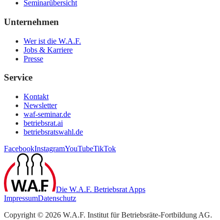
Seminarübersicht
Unternehmen
Wer ist die W.A.F.
Jobs & Karriere
Presse
Service
Kontakt
Newsletter
waf-seminar.de
betriebsrat.ai
betriebsratswahl.de
Facebook
Instagram
YouTube
TikTok
Die W.A.F. Betriebsrat Apps
Impressum
Datenschutz
Copyright ©
2026
W.A.F. Institut für Betriebsräte-Fortbildung AG
.