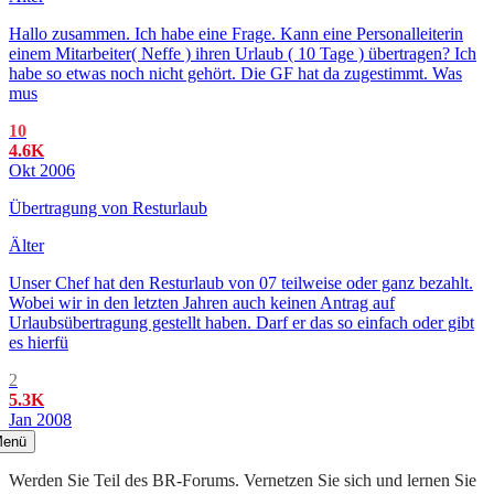
Hallo zusammen. Ich habe eine Frage. Kann eine Personalleiterin
einem Mitarbeiter( Neffe ) ihren Urlaub ( 10 Tage ) übertragen? Ich
habe so etwas noch nicht gehört. Die GF hat da zugestimmt. Was
mus
10
4.6K
Okt 2006
Übertragung von Resturlaub
Älter
Unser Chef hat den Resturlaub von 07 teilweise oder ganz bezahlt.
Wobei wir in den letzten Jahren auch keinen Antrag auf
Urlaubsübertragung gestellt haben. Darf er das so einfach oder gibt
es hierfü
2
5.3K
Jan 2008
enü
Werden Sie Teil des BR-Forums. Vernetzen Sie sich und lernen Sie