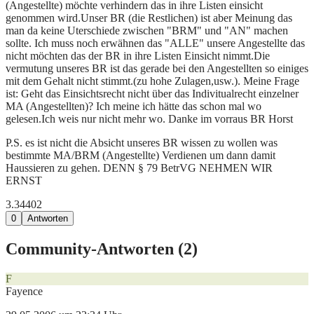
(Angestellte) möchte verhindern das in ihre Listen einsicht
genommen wird.Unser BR (die Restlichen) ist aber Meinung das
man da keine Uterschiede zwischen "BRM" und "AN" machen
sollte. Ich muss noch erwähnen das "ALLE" unsere Angestellte das
nicht möchten das der BR in ihre Listen Einsicht nimmt.Die
vermutung unseres BR ist das gerade bei den Angestellten so einiges
mit dem Gehalt nicht stimmt.(zu hohe Zulagen,usw.). Meine Frage
ist: Geht das Einsichtsrecht nicht über das Indivitualrecht einzelner
MA (Angestellten)? Ich meine ich hätte das schon mal wo
gelesen.Ich weis nur nicht mehr wo. Danke im vorraus BR Horst
P.S. es ist nicht die Absicht unseres BR wissen zu wollen was
bestimmte MA/BRM (Angestellte) Verdienen um dann damit
Haussieren zu gehen. DENN § 79 BetrVG NEHMEN WIR
ERNST
3.344
0
2
0
Antworten
Community-Antworten (
2
)
F
Fayence