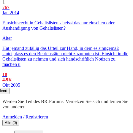
1
767
Jan 2014
Einsichtsrecht in Gehaltslisten - heisst das nur einsehen oder
Aushändigung von Gehaltslisten?
Älter
Hat jemand zufällig das Urteil zur Hand, in dem es sinngemäß
lautet, dass es den Betriebsräten nicht zuzumuten ist, Einsicht in die
Gehaltslisten zu nehmen und sich handschriftlich Notizen zu
machen u
10
4.9K
Okt 2005
enü
Werden Sie Teil des BR-Forums. Vernetzen Sie sich und lernen Sie
von anderen.
Anmelden / Registrieren
Alle
(
0
)